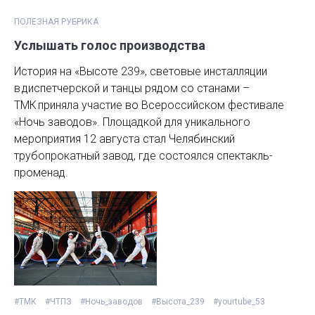
ПОЛЕЗНАЯ РУБРИКА
Услышать голос производства
История на «Высоте 239», световые инсталляции
в диспетчерской и танцы рядом со станами –
ТМК приняла участие во Всероссийском фестивале
«Ночь заводов». Площадкой для уникального
мероприятия 12 августа стал Челябинский
трубопрокатный завод, где состоялся спектакль-
променад.
#ТМК
#ЧТПЗ
#Ночь_заводов
#Высота_239
#yourtube_53