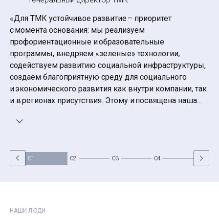
«Для ТМК устойчивое развитие – приоритет
«Т
с момента основания: мы реализуем
пр
профориентационные и образовательные
пл
программы, внедряем «зеленые» технологии,
по
содействуем развитию социальной инфраструктуры,
би
создаем благоприятную среду для социального
ко
и экономического развития как внутри компании, так
вр
и в регионах присутствия. Этому и посвящена наша
вз
экспозиция: сохранению природных ресурсов, заботе
ра
о людях, их развитии и самореализации, разработке
яр
экологически эффективных решений для
производства – по сути, внедрению общих этических
ценностей, которые лежат в основе миссии
01
02
03
04
компании»
НАШИ ЛЮДИ