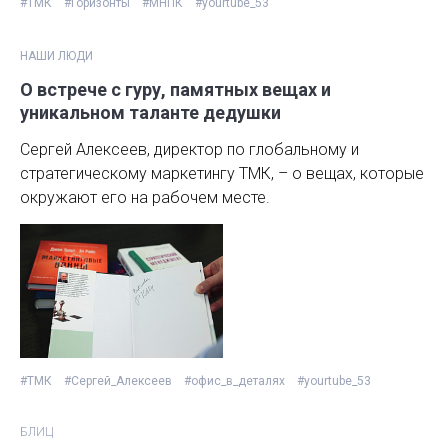
#ТМК
#Горизонты
#МНПК
#yourtube_53
НАШИ ЛЮДИ
О встрече с гуру, памятных вещах и
уникальном таланте дедушки
Сергей Алексеев, директор по глобальному и
стратегическому маркетингу ТМК, – о вещах, которые
окружают его на рабочем месте.
#ТМК
#Сергей_Алексеев
#офис_в_деталях
#yourtube_53
БЛИЦ