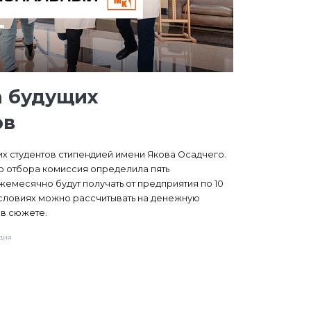
 будущих
ов
их студентов стипендией имени Якова Осадчего.
го отбора комиссия определила пять
жемесячно будут получать от предприятия по 10
 условиях можно рассчитывать на денежную
в сюжете.
дия