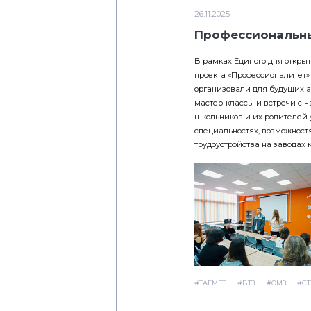
26.11.2025
Профессиональны
В рамках Единого дня откры
проекта «Профессионалитет
организовали для будущих а
мастер-классы и встречи с н
школьников и их родителей 
специальностях, возможност
трудоустройства на заводах 
#ТАГМЕТ
#ВТЗ
#ОМЗ
#СТ