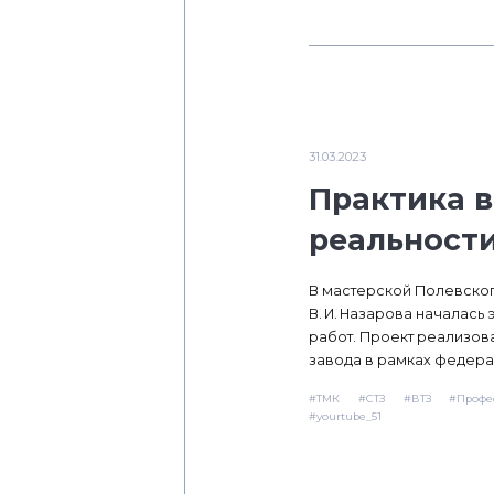
31.03.2023
Практика в
реальност
В мастерской Полевско
В. И. Назарова началась
работ. Проект реализов
завода в рамках федер
#ТМК
#СТЗ
#ВТЗ
#Профе
#yourtube_51