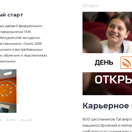
27.11.2024
й старт
тых дверей федерального
» предприятия ТМК
битуриентов экскурсии,
аставниками. Около 2000
узнали о востребованных
ях обучения и перспективах
компании.
Карьерное
600 школьников Таганро
З
#ЧТПЗ
#СинТЗ
машиностроения и металл
ребятам рассказывали с