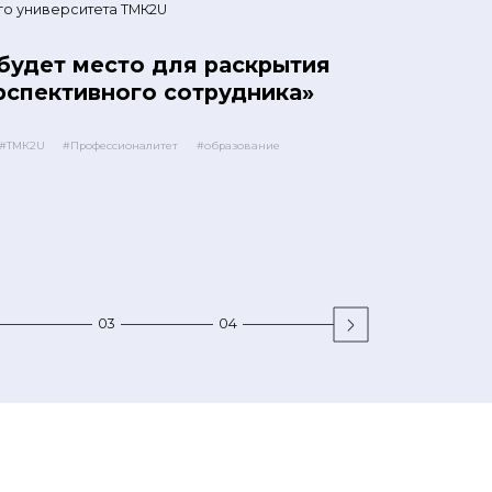
о университета ТМК2U
 будет место для раскрытия
рспективного сотрудника»
#ТМК2U
#Профессионалитет
#образование
03
04