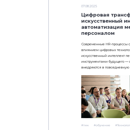
07.08.2025
Цифровая трансф
искусственный и
автоматизация м
персоналом
Современные HR-процессы с
влиянием цифровых техноло
искусственный интеллект пе
инструментами будущего — с
внедряются в повседневную 
#тмк
#обучение
#Техноло