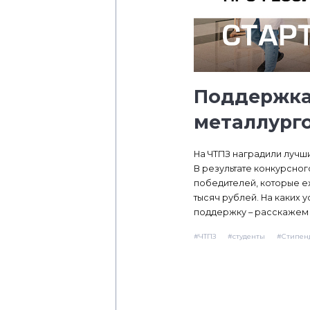
Поддержка
металлург
На ЧТПЗ наградили лучш
В результате конкурсно
победителей, которые е
тысяч рублей. На каких
поддержку – расскажем 
#ЧТПЗ
#студенты
#Стипен