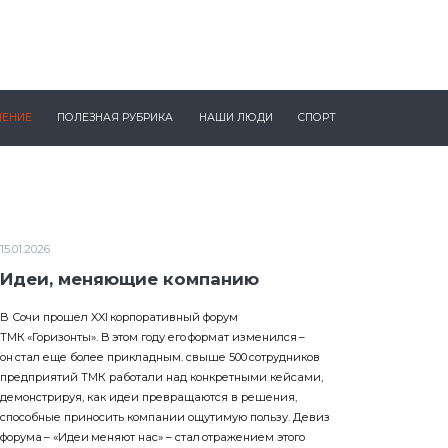
ЧЕНИЕ
ПОЛЕЗНАЯ РУБРИКА
НАШИ ЛЮДИ
СПОРТ
15.01.2026
Идеи, меняющие компанию
В Сочи прошел XXI корпоративный форум
ТМК «Горизонты». В этом году его формат изменился –
он стал еще более прикладным. свыше 500 сотрудников
предприятий ТМК работали над конкретными кейсами,
демонстрируя, как идеи превращаются в решения,
способные приносить компании ощутимую пользу. Девиз
форума – «Идеи меняют нас» – стал отражением этого