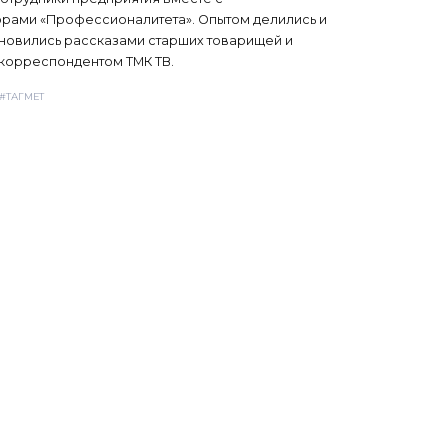
рами «Профессионалитета». Опытом делились и
хновились рассказами старших товарищей и
корреспондентом ТМК ТВ.
#ТАГМЕТ