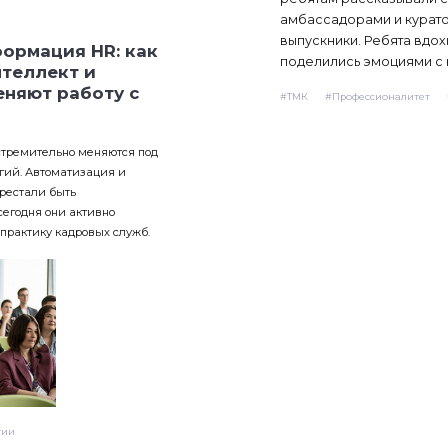
амбассадорами и курато
выпускники. Ребята вдо
ормация HR: как
поделились эмоциями с 
нтеллект и
еняют работу с
#ТМК
#Профессионалитет
тремительно меняются под
гий. Автоматизация и
рестали быть
егодня они активно
практику кадровых служб.
гии