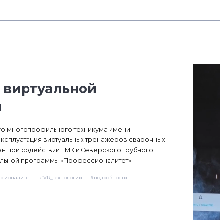
 виртуальной
и
го многопрофильного техникума имени
 эксплуатация виртуальных тренажеров сварочных
ан при содействии ТМК и Северского трубного
альной программы «Профессионалитет».
ссионалитет
#VR_технологии
#подробности