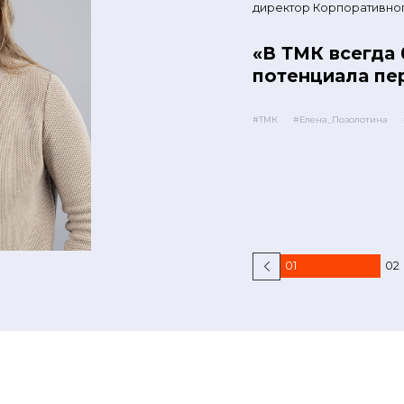
директор Корпоративног
«В ТМК всегда
потенциала пе
#ТМК
#Елена_Позолотина
01
02