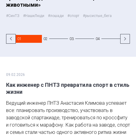
#х
животными»
#СинТЗ
#НашиЛюди
#лошади
#спорт
#рысистые_бега
01
02
03
04
05
09.02.2026
Как инженер с ПНТЗ превратила спорт в стиль
жизни
Ведущий инженер ПНТЗ Анастасия Климова успевает
все: планировать производство, участвовать в
заводской спартакиаде, тренироваться по кроссфиту
и готовиться к марафону. Как работа на заводе, спорт
и семья стали частью одного активного ритма жизни