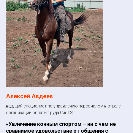
Алексей Авдеев
Д
ведущий специалист по управлению персоналом в отделе
на
организации оплаты труда СинТЗ
«Ж
«Увлечение конным спортом – ни с чем не
бо
сравнимое удовольствие от общения с