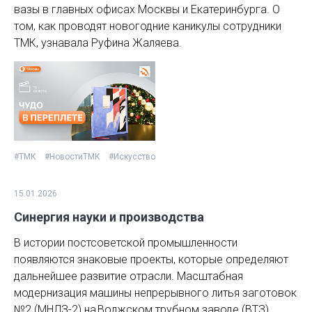
вазы в главных офисах Москвы и Екатеринбурга. О
том, как проводят новогодние каникулы сотрудники
ТМК, узнавала Руфина Жаляева.
#ТМК
#НовостиТМК
#Искусство
15.01.2026
Синергия науки и производства
В истории постсоветской промышленности
появляются знаковые проекты, которые определяют
дальнейшее развитие отрасли. Масштабная
модернизация машины непрерывного литья заготовок
№2 (МНЛЗ-2) на Волжском трубном заводе (ВТЗ)