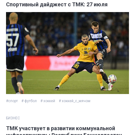
Спортивный дайджест с ТМК: 27 июля
#спорт
# футбол
# хоккей
# хоккей_с_мячом
БИЗНЕС
ТМК участвует в развитии коммунальной