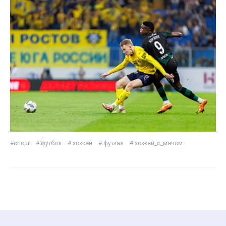
#спорт
# футбол
# хоккей
# футзал
# хоккей_с_мячом