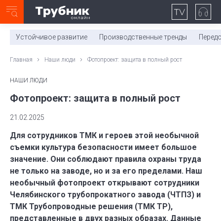
Неделя с ТМК. Выпуск №27 (225)
0:00
/
11:03
Устойчивое развитие
Производственные тренды
Перед
Главная
Наши люди
Фотопроект: защита в полный рост
НАШИ ЛЮДИ
Фотопроект: защита в полный рост
21.02.2025
Для сотрудников ТМК и героев этой необычной
съемки культура безопасности имеет большое
значение. Они соблюдают правила охраны труда
не только на заводе, но и за его пределами. Наш
необычный фотопроект открывают сотрудники
Челябинского трубопрокатного завода (ЧТПЗ) и
ТМК Трубопроводные решения (ТМК ТР),
представленные в двух разных образах. Данные