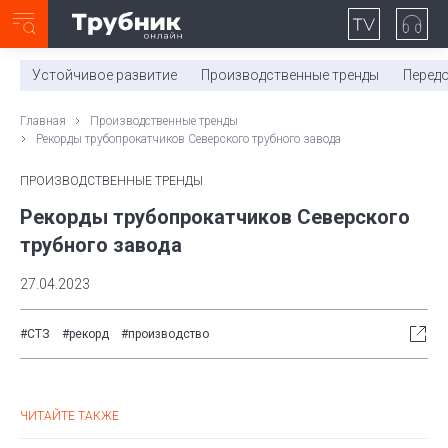
Неделя с ТМК. Выпуск №27 (225)
0:00
/
11:03
Устойчивое развитие
Производственные тренды
Перед
Главная
Производственные тренды
Рекорды трубопрокатчиков Северского трубного завода
ПРОИЗВОДСТВЕННЫЕ ТРЕНДЫ
Рекорды трубопрокатчиков Северского
трубного завода
27.04.2023
#СТЗ
#рекорд
#производство
ЧИТАЙТЕ ТАКЖЕ