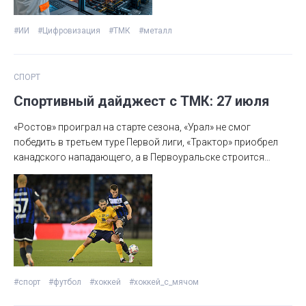
#ИИ
#Цифровизация
#ТМК
#металл
СПОРТ
Спортивный дайджест с ТМК: 27 июля
«Ростов» проиграл на старте сезона, «Урал» не смог
победить в третьем туре Первой лиги, «Трактор» приобрел
канадского нападающего, а в Первоуральске строится
новая арена «СКА-Уральского Трубника».
Подробности в нашем традиционном обзоре.
#спорт
#футбол
#хоккей
#хоккей_с_мячом