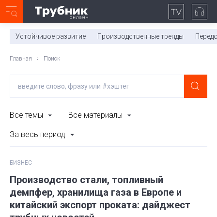
Неделя с ТМК. Выпуск №27 (225)
0:00
/
11:03
Устойчивое развитие
Производственные тренды
Перед
Главная
Поиск
Все темы
Все материалы
За весь период
БИЗНЕС
Производство стали, топливный
демпфер, хранилища газа в Европе и
китайский экспорт проката: дайджест