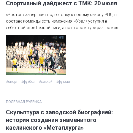
Спортивный дайджест с ТМК: 20 июля
«Ростов» завершает подготовку к новому сезону РПЛ, в
составе команды есть изменения. «Урал» уступил в
дебютной игре Первой лиги, а во втором туре разгромил
«Енисей». «Трактор» определился с тренерским штабом, а
«Синара» начала тренировки с новым наставником.
Подробнее в нашем традиционном обзоре.
#спорт
#футбол
#хоккей
#футзал
ПОЛЕЗНАЯ РУБРИКА
Скульптура с заводской биографией:
история создания знаменитого
каслинского «Металлурга»