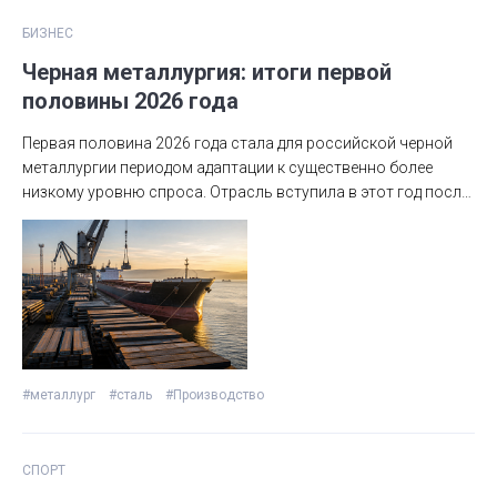
БИЗНЕС
Черная металлургия: итоги первой
половины 2026 года
Первая половина 2026 года стала для российской черной
металлургии периодом адаптации к существенно более
низкому уровню спроса. Отрасль вступила в этот год после
тяжелого 2025 года, когда внутреннее потребление
стальной продукции, по различным оценкам, упало на 14%,
до 38,9 млн тонн — минимума с 2011 года. Прогнозы на
вторую половину 2026 года остаются сдержанными.
#металлург
#сталь
#Производство
СПОРТ