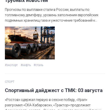
трубных новостей
Прогнозы по выплавке стали в России, выплаты по
топливному демпферу, уровень заполнения европейских
подземных хранилищ газа и ужесточение требований к
китайским экспортерам стали — ключевые события
металлургии и трубной промышленности.
#экспорт
#нефть
#сталь
СПОРТ
Спортивный дайджест с ТМК: 03 августа
«Ростов» одержал первую в сезоне победу, «Урал»
разгромил «СКА-Хабаровск», «Трактор» продолжает