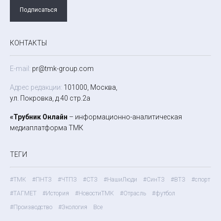
Подписаться
КОНТАКТЫ
E-mail:
pr@tmk-group.com
Адрес редакции:
101000, Москва,
ул. Покровка, д.40 стр.2а
«Трубник Онлайн
– информационно-аналитическая
медиаплатформа ТМК
ТЕГИ
#ТМК
#ПНТЗ
#ЧТПЗ
#СТЗ
#НашиЛюди
#СинТЗ
#ВТЗ
#спорт
#ТАГМЕТ
#История
#НовостиТМК
#Отрасль
#футбол
#Производство
#Экология
Все