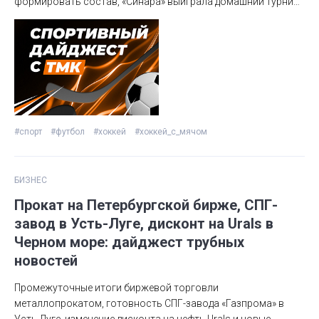
формировать состав, «Синара» выиграла домашний турнир,
«СКА-Уральский Трубник» завершил тренировочные сборы.
Подробности в нашем традиционном обзоре.
#спорт
#футбол
#хоккей
#хоккей_с_мячом
БИЗНЕС
Прокат на Петербургской бирже, СПГ-
завод в Усть-Луге, дисконт на Urals в
Черном море: дайджест трубных
новостей
Промежуточные итоги биржевой торговли
металлопрокатом, готовность СПГ-завода «Газпрома» в
Усть-Луге, изменение дисконта на нефть Urals и новые