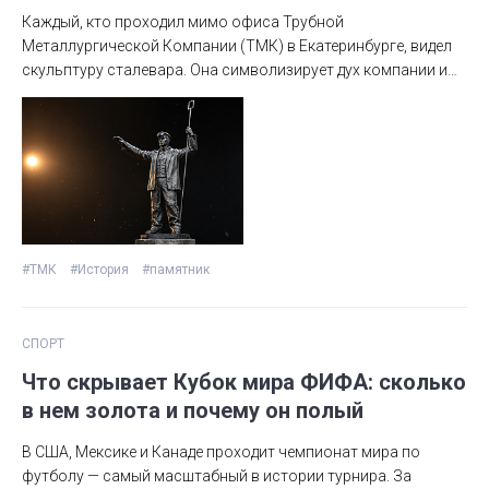
Каждый, кто проходил мимо офиса Трубной
Металлургической Компании (ТМК) в Екатеринбурге, видел
скульптуру сталевара. Она символизирует дух компании и
работающих в ней людей. Рассказываем историю
знаменитой каслинской скульптуры, которая вдохновляла
рабочих на заводской площади в Челябинской области,
успела послужить украшением на территории кафе,
пережила реставрацию и сегодня встречает сотрудников
ТМК у офиса компании в Екатеринбурге.
#ТМК
#История
#памятник
СПОРТ
Что скрывает Кубок мира ФИФА: сколько
в нем золота и почему он полый
В США, Мексике и Канаде проходит чемпионат мира по
футболу — самый масштабный в истории турнира. За