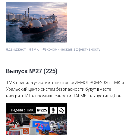
США и увеличение выпуска нержавеющей стали — ключевые
события металлургии и трубной промышленности.
#дайджест
#ТМК
#экономическая_эффективность
Выпуск №27 (225)
ТМК приняла участие в выставке ИННОПРОМ-2026. ТМК и
Уральский центр систем безопасности будут вместе
внедрять ИТ в промышленности. ТАГМЕТ выпустил в Дон
мальков русского осетра. В Полевском прошел
молодежный квест «Тайна Металлургического Клада». На
ТАГМЕТе повысили эффективность экстренной
медицинской помощи. На ЧТПЗ улучшили качество
обсадных труб. Первоуральские сталевары осваивают