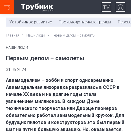
Неделя с ТМК. Выпуск №27 (225)
0:00
/
11:03
Устойчивое развитие
Производственные тренды
Перед
Главная
Наши люди
Первым делом – самолеты
НАШИ ЛЮДИ
Первым делом – самолеты
31.05.2024
Авиамоделизм – хобби и спорт одновременно.
Авиамодельная лихорадка разразилась в СССР в
начале XX века и на долгие годы стала
увлечением миллионов. В каждом Доме
технического творчества или Дворце пионеров
обязательно работал авиамодельный кружок. Для
будущих пилотов и конструкторов это был первый
шаг на пути в большую авиацию. Но, оказывается,