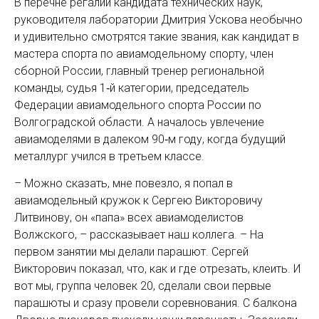
В перечне регалий кандидата технических наук,
руководителя лаборатории Дмитрия Ускова необычно
и удивительно смотрятся такие звания, как кандидат в
мастера спорта по авиамодельному спорту, член
сборной России, главный тренер региональной
команды, судья 1‑й категории, председатель
Федерации авиамодельного спорта России по
Волгоградской области. А началось увлечение
авиамоделями в далеком 90‑м году, когда будущий
металлург учился в третьем классе.
– Можно сказать, мне повезло, я попал в
авиамодельный кружок к Сергею Викторовичу
Литвинову, он «папа» всех авиамоделистов
Волжского, – рассказывает наш коллега. – На
первом занятии мы делали парашют. Сергей
Викторович показал, что, как и где отрезать, клеить. И
вот мы, группа человек 20, сделали свои первые
парашюты и сразу провели соревнования. С балкона