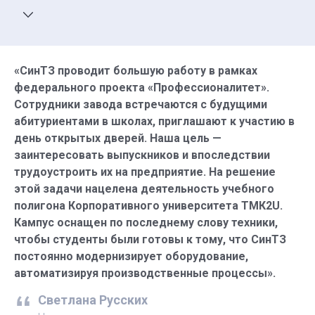
давлением», «сварочное производство» и другие.
Нашему успеху способствует диалог между
техникумом, заводами и Министерством
образования. Это взаимодействие помогает
«СинТЗ проводит большую работу в рамках
корректировать образовательную программу так,
федерального проекта «Профессионалитет».
чтобы она отражала запросы металлургов и
Сотрудники завода встречаются с будущими
способствовала раскрытию творческого
абитуриентами в школах, приглашают к участию в
потенциала студентов».
день открытых дверей. Наша цель —
заинтересовать выпускников и впоследствии
трудоустроить их на предприятие. На решение
этой задачи нацелена деятельность учебного
полигона Корпоративного университета ТМК2U.
Кампус оснащен по последнему слову техники,
чтобы студенты были готовы к тому, что СинТЗ
постоянно модернизирует оборудование,
автоматизируя производственные процессы».
Светлана Русских