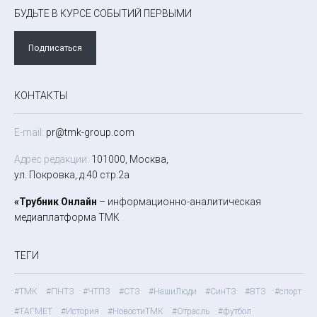
БУДЬТЕ В КУРСЕ СОБЫТИЙ ПЕРВЫМИ
Подписаться
КОНТАКТЫ
E-mail:
pr@tmk-group.com
Адрес редакции:
101000, Москва,
ул. Покровка, д.40 стр.2а
«Трубник Онлайн
– информационно-аналитическая
медиаплатформа ТМК
ТЕГИ
#ТМК
#ПНТЗ
#ЧТПЗ
#СТЗ
#НашиЛюди
#СинТЗ
#ВТЗ
#спорт
#ТАГМЕТ
#История
#НовостиТМК
#Отрасль
#футбол