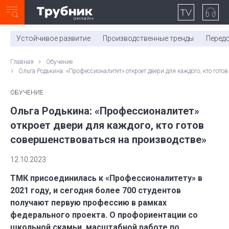
Неделя с ТМК. Выпуск №27 (225)
0:00
/
11:03
Устойчивое развитие
Производственные тренды
Перед
Главная
Обучение
Ольга Родькина: «Профессионалитет» откроет двери для каждого, кто гото
ОБУЧЕНИЕ
Ольга Родькина: «Профессионалитет»
откроет двери для каждого, кто готов
совершенствоваться на производстве»
12.10.2023
ТМК присоединилась к «Профессионалитету» в
2021 году, и сегодня более 700 студентов
получают первую профессию в рамках
федерального проекта. О профориентации со
школьной скамьи, масштабной работе по