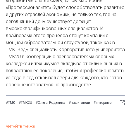
«Горизонты», спартакиады, «Игры мастеров».
«Профессионалитет» будет способствовать развитию
и других отраслей экономики, не только тех, где на
сегодняшний день существует дефицит
высококвалифицированных специалистов. И
драйверами этого процесса станут компании с
мощной образовательной структурой, такой как в
ТМК. Ведь специалисты Корпоративного университета
ТМК2U в кооперации с преподавателями опорных
колледжей и техникумов вкладывают силы и знания в
подрастающее поколение, чтобы «Профессионалитет»
из года в год открывал двери для каждого, кто готов
совершенствоваться на производстве.
#ТМК
#TMK2U
#Ольга_Родькина
#наши_люди
#интервью
ЧИТАЙТЕ ТАКЖЕ