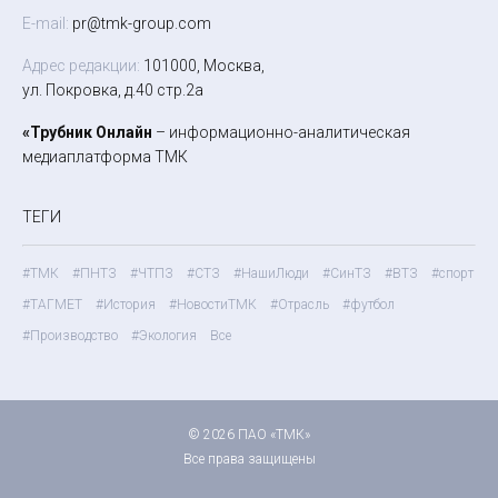
E-mail:
pr@tmk-group.com
Адрес редакции:
101000, Москва,
ул. Покровка, д.40 стр.2а
«Трубник Онлайн
– информационно-аналитическая
медиаплатформа ТМК
ТЕГИ
#ТМК
#ПНТЗ
#ЧТПЗ
#СТЗ
#НашиЛюди
#СинТЗ
#ВТЗ
#спорт
#ТАГМЕТ
#История
#НовостиТМК
#Отрасль
#футбол
#Производство
#Экология
Все
© 2026 ПАО «ТМК»
Все права защищены