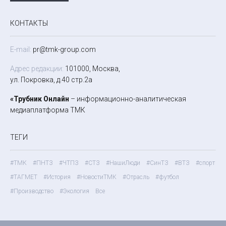
КОНТАКТЫ
E-mail:
pr@tmk-group.com
Адрес редакции:
101000, Москва,
ул. Покровка, д.40 стр.2а
«Трубник Онлайн
– информационно-аналитическая
медиаплатформа ТМК
ТЕГИ
#ТМК
#ПНТЗ
#ЧТПЗ
#СТЗ
#НашиЛюди
#СинТЗ
#ВТЗ
#спорт
#ТАГМЕТ
#История
#НовостиТМК
#Отрасль
#футбол
#Производство
#Экология
Все