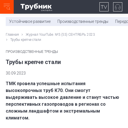
Неделя с ТМК. Выпуск №27 (225)
0:00
/
11:03
Устойчивое развитие
Производственные тренды
Перед
Главная
Журнал YourTube. №3 (53) СЕНТЯБРЬ 2023
Трубы крепче стали
ПРОИЗВОДСТВЕННЫЕ ТРЕНДЫ
Трубы крепче стали
30.09.2023
ТМК провела успешные испытания
высокопрочных труб К70. Они смогут
выдерживать высокое давление и станут частью
перспективных газопроводов в регионах со
сложным ландшафтом и экстремальным
климатом.