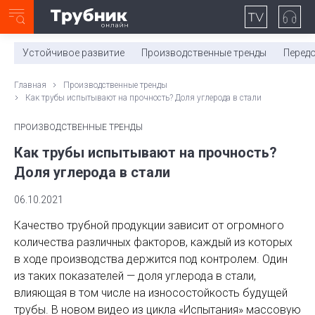
Неделя с ТМК. Выпуск №27 (225)
0:00
/
11:03
Устойчивое развитие
Производственные тренды
Перед
Главная
Производственные тренды
Как трубы испытывают на прочность? Доля углерода в стали
ПРОИЗВОДСТВЕННЫЕ ТРЕНДЫ
Как трубы испытывают на прочность?
Доля углерода в стали
06.10.2021
Качество трубной продукции зависит от огромного
количества различных факторов, каждый из которых
в ходе производства держится под контролем. Один
из таких показателей — доля углерода в стали,
влияющая в том числе на износостойкость будущей
трубы. В новом видео из цикла «Испытания» массовую