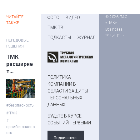
ЧИТАЙТЕ
© 2026 ПАО
ФОТО
ВИДЕО
«ТМК»
ТАКЖЕ
ТМК ТВ
Все права
защищены
ПОДКАСТЫ
ЖУРНАЛ
ПЕРЕДОВЫЕ
РЕШЕНИЯ
ТМК
расширяе
т
ПОЛИТИКА
практику
КОМПАНИИ В
управлени
ОБЛАСТИ ЗАЩИТЫ
я
ПЕРСОНАЛЬНЫХ
безопасн
ДАННЫХ
#безопасность
остью
# ТМК
БУДЬТЕ В КУРСЕ
#
СОБЫТИЙ ПЕРВЫМИ
промбезопасно
сть
Подписаться