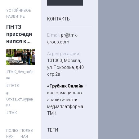
УСТОЙЧИВОЕ
РАЗВИТИЕ
КОНТАКТЫ
ПНТЗ
присоеди
E-mail:
pr@tmk-
нился к
group.com
программ
Адрес редакции:
е «ТМК
101000, Москва,
без
ул. Покровка, д.40
табака»
#ТМК_без_таба
стр.2а
ка
«Трубник Онлайн
–
# ПНТЗ
информационно-
#
аналитическая
Отказ_от_курен
ия
медиаплатформа
ТМК
# ТМК
ТЕГИ
ПОЛЕЗ
ПОЛЕЗ
НАЯ
НАЯ