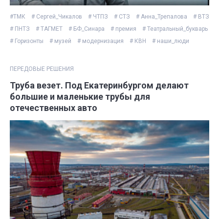
#ТМК
# Сергей_Чикалов
# ЧТПЗ
# СТЗ
# Анна_Трепалова
# ВТЗ
# ПНТЗ
# ТАГМЕТ
# БФ_Синара
# премия
# Театральный_букварь
# Горизонты
# музей
# модернизация
# КВН
# наши_люди
ПЕРЕДОВЫЕ РЕШЕНИЯ
Труба везет. Под Екатеринбургом делают
большие и маленькие трубы для
отечественных авто