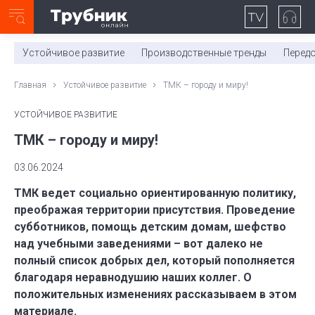
Неделя с ТМК. Выпуск №27 (225)
0:00
/
11:03
Устойчивое развитие
Производственные тренды
Перед
Главная
Устойчивое развитие
ТМК – городу и миру!
УСТОЙЧИВОЕ РАЗВИТИЕ
ТМК – городу и миру!
03.06.2024
ТМК ведет социально ориентированную политику,
преображая территории присутствия. Проведение
субботников, помощь детским домам, шефство
над учебными заведениями – вот далеко не
полный список добрых дел, который пополняется
благодаря неравнодушию наших коллег. О
положительных изменениях рассказываем в этом
материале.