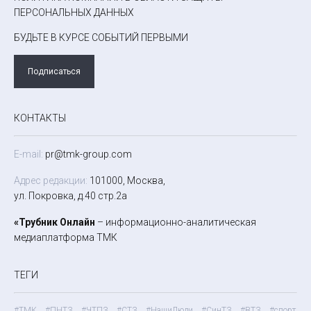
ПЕРСОНАЛЬНЫХ ДАННЫХ
БУДЬТЕ В КУРСЕ СОБЫТИЙ ПЕРВЫМИ
Подписаться
КОНТАКТЫ
E-mail:
pr@tmk-group.com
Адрес редакции:
101000, Москва,
ул. Покровка, д.40 стр.2а
«Трубник Онлайн
– информационно-аналитическая
медиаплатформа ТМК
ТЕГИ
#ТМК
#ПНТЗ
#ЧТПЗ
#СТЗ
#НашиЛюди
#СинТЗ
#ВТЗ
#спорт