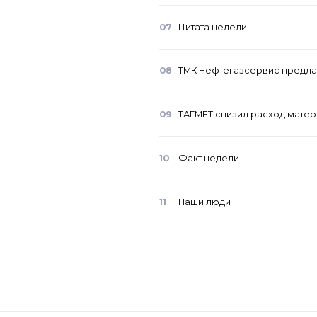
07
Цитата недели
08
ТМК Нефтегазсервис предлаг
09
ТАГМЕТ снизил расход мате
10
Факт недели
11
Наши люди