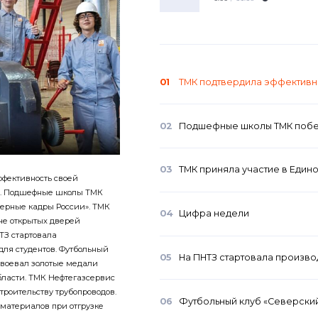
01
ТМК подтвердила эффективн
02
Подшефные школы ТМК побе
03
ТМК приняла участие в Един
ффективность своей
ы. Подшефные школы ТМК
ерные кадры России». ТМК
04
Цифра недели
не открытых дверей
ТЗ стартовала
для студентов. Футбольный
05
На ПНТЗ стартовала произво
авоевал золотые медали
бласти. ТМК Нефтегазсервис
строительству трубопроводов.
06
Футбольный клуб «Северский
материалов при отгрузке