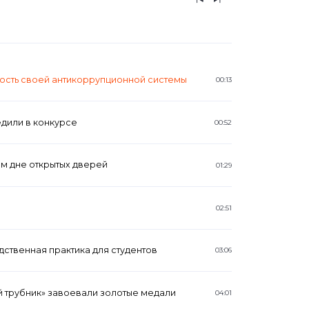
ость своей антикоррупционной системы
00:13
дили в конкурсе
00:52
ом дне открытых дверей
01:29
02:51
дственная практика для студентов
03:06
 трубник» завоевали золотые медали
04:01