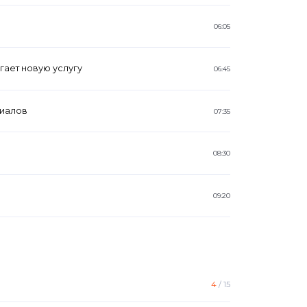
06:05
ает новую услугу
06:45
риалов
07:35
08:30
09:20
4
/
15