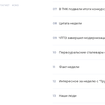
#ТАГМЕТ
#ОМЗ
07
В ТМК подвели итоги конкур
08
Цитата недели
09
ЧТПЗ завершил модернизаци
10
Первоуральские сталевары 
11
Факт недели
12
Интересное за неделю с "Тр
13
Наши люди