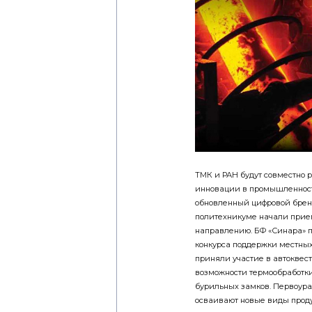
ТМК и РАН будут совместно р
инновации в промышленност
обновленный цифровой брен
политехникуме начали прие
направлению. БФ «Синара» п
конкурса поддержки местных
приняли участие в автоквес
возможности термообработки
бурильных замков. Первоур
осваивают новые виды прод