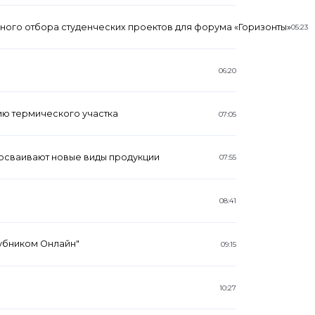
сного отбора студенческих проектов для форума «Горизонты»
05:23
06:20
ю термического участка
07:05
осваивают новые виды продукции
07:55
08:41
убником Онлайн"
09:15
10:27