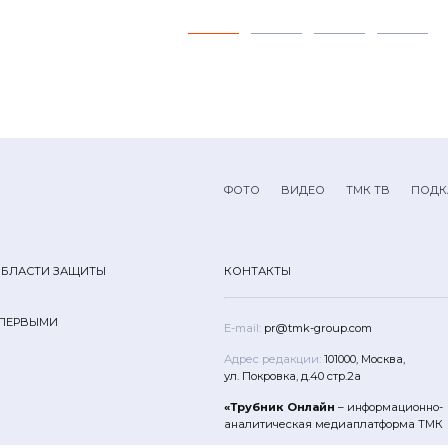
ФОТО
ВИДЕО
ТМК ТВ
ПОДК
ОБЛАСТИ ЗАЩИТЫ
КОНТАКТЫ
 ПЕРВЫМИ
E-mail:
pr@tmk-group.com
Адрес редакции:
101000, Москва,
ул. Покровка, д.40 стр.2а
«Трубник Онлайн
– информационно-
аналитическая медиаплатформа ТМК