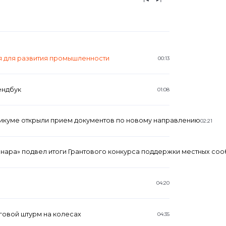
я для развития промышленности
00:13
ендбук
01:08
икуме открыли прием документов по новому направлению
02:21
нара» подвел итоги Грантового конкурса поддержки местных со
04:20
говой штурм на колесах
04:35