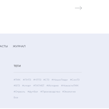
АСТЫ
ЖУРНАЛ
ТЕГИ
#ТМК
#ПНТЗ
#ЧТПЗ
#СТЗ
#НашиЛюди
#СинТЗ
#ВТЗ
#спорт
#ТАГМЕТ
#История
#НовостиТМК
#Отрасль
#футбол
#Производство
#Экология
Все