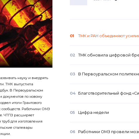
01
ТМК и РАН объединяют усили
02
ТМК обновила цифровой бр
03
В Первоуральском политехн
азвивать науку и внедрять
и. ТМК выпустила
дбук. В Первоуральском
04
Благотворительный фонд «Си
м документов по новому
одвел итоги Грантового
 сообществ. Работники ОМЗ
05
Цифра недели
те. ЧТПЗ расширяет
 труб для изготовления
альские сталевары
06
Работники ОМЗ провели моз
укции.