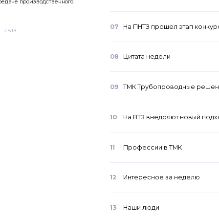
редаче производственного
07
На ПНТЗ прошел этап конку
#ВТЗ
08
Цитата недели
09
ТМК Трубопроводные решен
10
На ВТЗ внедряют новый подх
11
Профессии в ТМК
12
Интересное за неделю
13
Наши люди