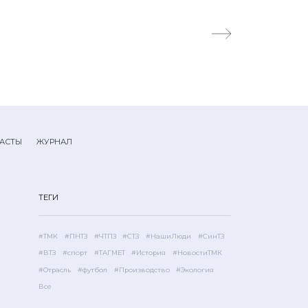
АСТЫ
ЖУРНАЛ
ТЕГИ
#ТМК
#ПНТЗ
#ЧТПЗ
#СТЗ
#НашиЛюди
#СинТЗ
#ВТЗ
#спорт
#ТАГМЕТ
#История
#НовостиТМК
#Отрасль
#футбол
#Производство
#Экология
Все