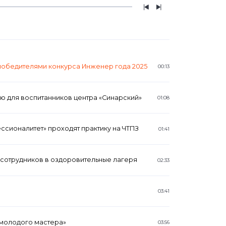
 победителями конкурса Инженер года 2025
00:13
ю для воспитанников центра «Синарский»
01:08
сионалитет» проходят практику на ЧТПЗ
01:41
 сотрудников в оздоровительные лагеря
02:33
03:41
 молодого мастера»
03:56