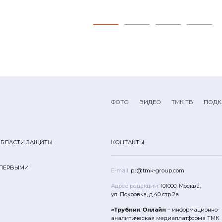
ФОТО
ВИДЕО
ТМК ТВ
ПОДК
ОБЛАСТИ ЗАЩИТЫ
КОНТАКТЫ
 ПЕРВЫМИ
E-mail:
pr@tmk-group.com
Адрес редакции:
101000, Москва,
ул. Покровка, д.40 стр.2а
«Трубник Онлайн
– информационно-
аналитическая медиаплатформа ТМК