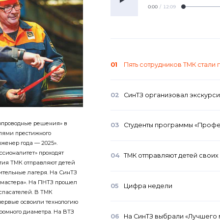
0:00
/
12:09
01
Пять сотрудников ТМК стали
02
СинТЗ организовал экскурси
бопроводные решения» в
03
Студенты программы «Профес
лями престижного
женер года — 2025».
ссионалитет» проходят
04
ТМК отправляют детей своих
тия ТМК отправляют детей
вительные лагеря. На СинТЗ
 мастера». На ПНТЗ прошел
05
Цифра недели
-спасателей. В ТМК
ервые освоили технологию
ромного диаметра. На ВТЗ
06
На СинТЗ выбрали «Лучшего