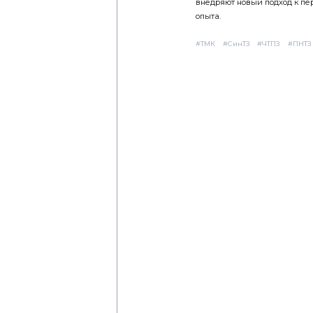
внедряют новый подход к пе
опыта.
#ТМК
#СинТЗ
#ЧТПЗ
#ПНТЗ