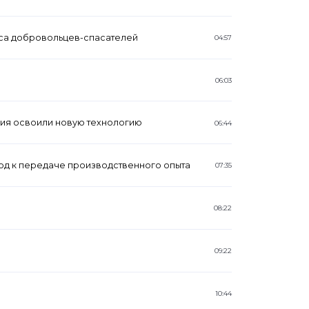
рса добровольцев-спасателей
04:57
06:03
ия освоили новую технологию
06:44
од к передаче производственного опыта
07:35
08:22
09:22
10:44