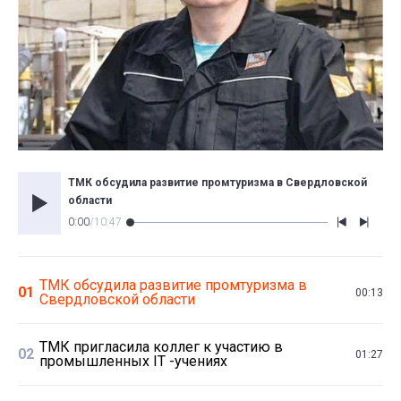
ТМК обсудила развитие промтуризма в Свердловской
области
0:00
/
10:47
ТМК обсудила развитие промтуризма в
01
00:13
Свердловской области
ТМК пригласила коллег к участию в
02
01:27
промышленных IT -учениях