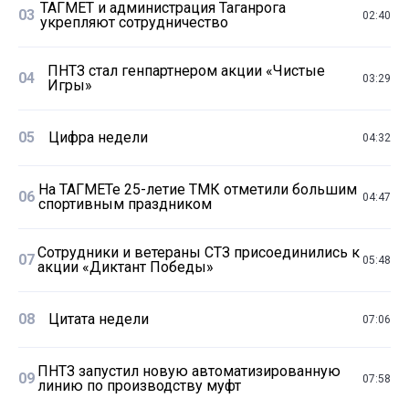
ТАГМЕТ и администрация Таганрога
03
02:40
укрепляют сотрудничество
ПНТЗ стал генпартнером акции «Чистые
04
03:29
Игры»
05
Цифра недели
04:32
На ТАГМЕТе 25-летие ТМК отметили большим
06
04:47
спортивным праздником
Сотрудники и ветераны СТЗ присоединились к
07
05:48
акции «Диктант Победы»
08
Цитата недели
07:06
ПНТЗ запустил новую автоматизированную
09
07:58
линию по производству муфт