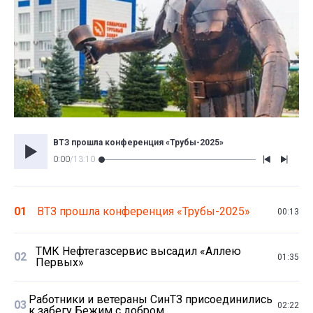
ВТЗ прошла конференция «Трубы-2025»
0:00
/
13:10
01
ВТЗ прошла конференция «Трубы-2025»
00:13
ТМК Нефтегазсервис высадил «Аллею
02
01:35
Первых»
Работники и ветераны СинТЗ присоединились
03
02:22
к забегу Бежим с добром