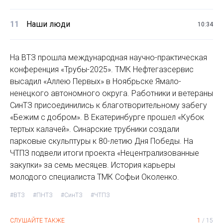
11
Наши люди
10:34
На ВТЗ прошла международная научно-практическая
конференция «Трубы-2025». ТМК Нефтегазсервис
высадил «Аллею Первых» в Ноябрьске Ямало-
ненецкого автономного округа. Работники и ветераны
СинТЗ присоединились к благотворительному забегу
«Бежим с добром». В Екатеринбурге прошел «Кубок
тертых калачей». Синарские трубники создали
парковые скульптуры к 80-летию Дня Победы. На
ЧТПЗ подвели итоги проекта «Нецентрализованные
закупки» за семь месяцев. История карьеры
молодого специалиста ТМК Софьи Околенко.
#ВТЗ
#ПНТЗ
#СинТЗ
#ЧТПЗ
СЛУШАЙТЕ ТАКЖЕ
1
/
15