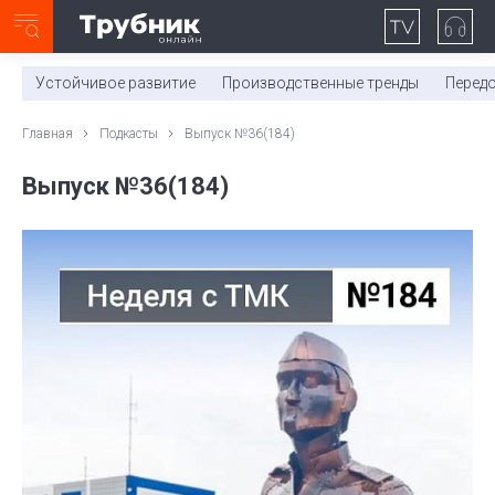
Неделя с ТМК. Выпуск №27 (225)
0:00
/
11:03
Устойчивое развитие
Производственные тренды
Перед
Главная
Подкасты
Выпуск №36(184)
Выпуск №36(184)