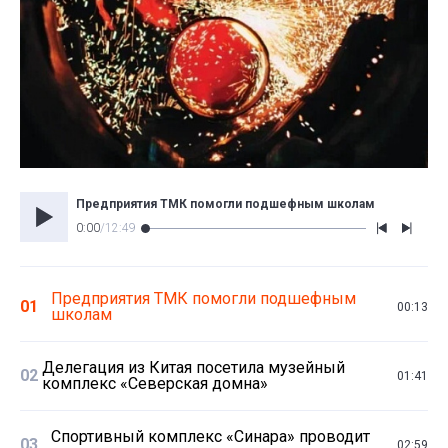
Предприятия ТМК помогли подшефным школам
0:00
/
12:49
Предприятия ТМК помогли подшефным
01
00:13
школам
Делегация из Китая посетила музейный
02
01:41
комплекс «Северская домна»
Спортивный комплекс «Синара» проводит
03
02:59