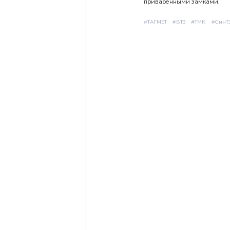
приваренными замками.
#ТАГМЕТ
#ВТЗ
#ТМК
#СинТ