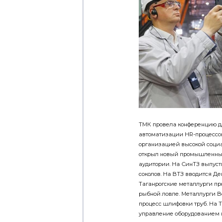
ТМК провела конференцию д
автоматизации HR-процессо
организацией высокой соци
открыл новый промышленны
аудитории. На СинТЗ выпус
соколов. На ВТЗ вводится Де
Таганрогские металлурги пр
рыбной ловле. Металлурги 
процесс шлифовки труб. На
управление оборудованием н