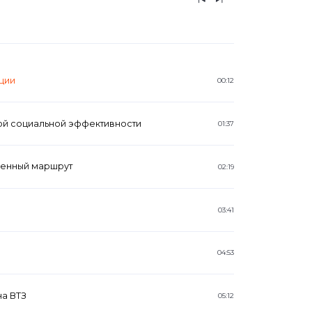
ции
00:12
ой социальной эффективности
01:37
ленный маршрут
02:19
03:41
04:53
на ВТЗ
05:12