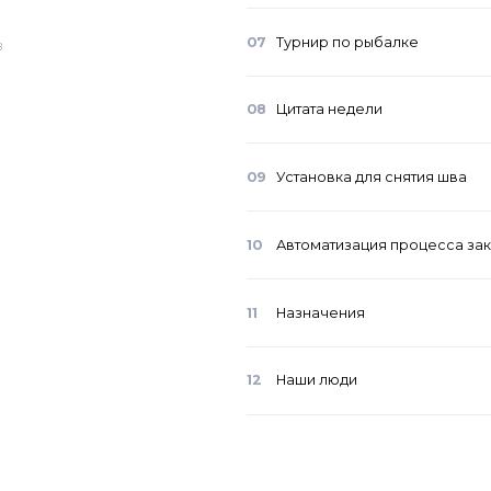
07
Турнир по рыбалке
З
08
Цитата недели
09
Установка для снятия шва
10
Автоматизация процесса за
11
Назначения
12
Наши люди