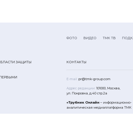
ФОТО
ВИДЕО
ТМК ТВ
ПОДК
ОБЛАСТИ ЗАЩИТЫ
КОНТАКТЫ
 ПЕРВЫМИ
E-mail:
pr@tmk-group.com
Адрес редакции:
101000, Москва,
ул. Покровка, д.40 стр.2а
«Трубник Онлайн
– информационно-
аналитическая медиаплатформа ТМК