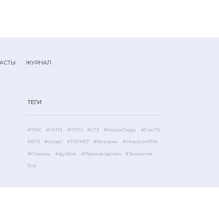
АСТЫ
ЖУРНАЛ
ТЕГИ
#ТМК
#ПНТЗ
#ЧТПЗ
#СТЗ
#НашиЛюди
#СинТЗ
#ВТЗ
#спорт
#ТАГМЕТ
#История
#НовостиТМК
#Отрасль
#футбол
#Производство
#Экология
Все