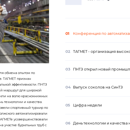
01
Конференция по автоматиза
02
ТАГМЕТ - организация высок
03
ПНТЗ открыл новый промыш
ля обмена опытом по
в. ТАГМЕТ признан
альной эффективности. ПНТЗ
04
Выпуск соколов на СинТЗ
й маршрут для широкой
тили на волю краснокнижных
нь технологии и качества.
05
Цифра недели
овели спортивный турнир по
Волжского автоматизировали
 ТАГМЕТе усовершенствовали
06
День технологии и качества 
а участке бурильных труб с