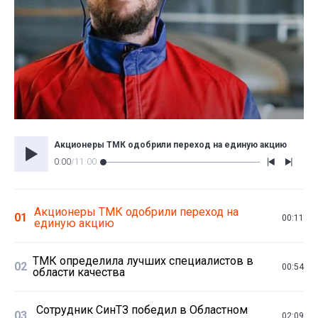
Акционеры ТМК одобрили переход на единую акцию
0:00
/
11:00
Акционеры ТМК одобрили переход на
01
00:11
единую акцию
ТМК определила лучших специалистов в
02
00:54
области качества
Сотрудник СинТЗ победил в Областном
03
02:09