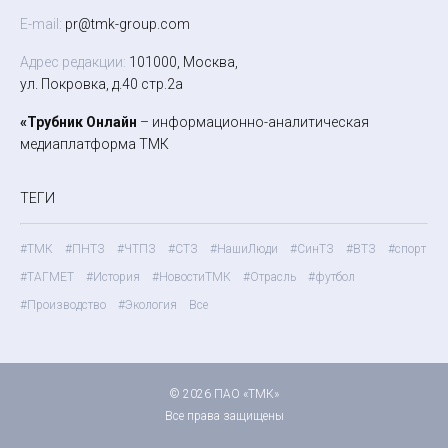
E-mail:
pr@tmk-group.com
Адрес редакции:
101000, Москва,
ул. Покровка, д.40 стр.2а
«Трубник Онлайн
– информационно-аналитическая
медиаплатформа ТМК
ТЕГИ
#ТМК
#ПНТЗ
#ЧТПЗ
#СТЗ
#НашиЛюди
#СинТЗ
#ВТЗ
#спорт
#ТАГМЕТ
#История
#НовостиТМК
#Отрасль
#футбол
#Производство
#Экология
Все
© 2026 ПАО «ТМК»
Все права защищены