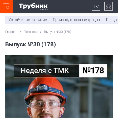
Неделя с ТМК. Выпуск №27 (225)
0:00
/
11:03
Устойчивое развитие
Производственные тренды
Перед
Главная
Подкасты
Выпуск №30 (178)
Выпуск №30 (178)