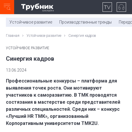
Неделя с ТМК. Выпуск №27 (225)
0:00
/
11:03
Устойчивое развитие
Производственные тренды
Перед
Главная
Устойчивое развитие
Синергия кадров
УСТОЙЧИВОЕ РАЗВИТИЕ
Синергия кадров
13.06.2024
Профессиональные конкурсы – платформа для
выявления точек роста. Они мотивируют
участников к саморазвитию. В ТМК проводятся
состязания в мастерстве среди представителей
различных специальностей. Среди них – конкурс
«Лучший HR ТМК», организованный
Корпоративным университетом ТМК2U.