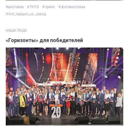
#выставка
# ПНТЗ
# приют
# фотовыставка
# Кот_пришел_на _завод
НАШИ ЛЮДИ
«Горизонты» для победителей