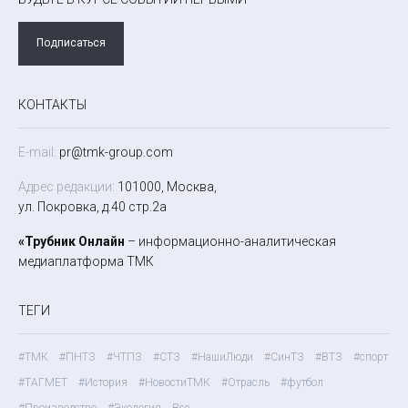
Подписаться
КОНТАКТЫ
E-mail:
pr@tmk-group.com
Адрес редакции:
101000, Москва,
ул. Покровка, д.40 стр.2а
«Трубник Онлайн
– информационно-аналитическая
медиаплатформа ТМК
ТЕГИ
#ТМК
#ПНТЗ
#ЧТПЗ
#СТЗ
#НашиЛюди
#СинТЗ
#ВТЗ
#спорт
#ТАГМЕТ
#История
#НовостиТМК
#Отрасль
#футбол
#Производство
#Экология
Все