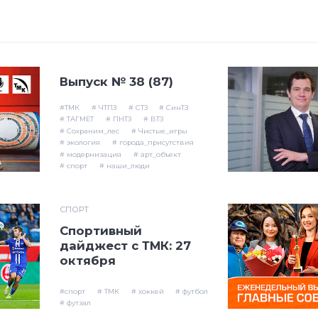
Выпуск № 38 (87)
#ТМК
# ЧТПЗ
# СТЗ
# СинТЗ
# ТАГМЕТ
# ПНТЗ
# ВТЗ
# Сохраним_лес
# Чистые_игры
# экология
# города_присутствия
# модернизация
# арт_объект
# спорт
# наши_люди
СПОРТ
Спортивный
дайджест с ТМК: 27
октября
#спорт
# ТМК
# хоккей
# футбол
# футзал