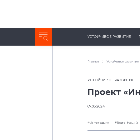
Неделя с ТМК. Выпуск №27 (225)
УСТОЙЧИВОЕ РАЗВИТИЕ
0:00
/
11:03
Главная
Устойчивое развитие
УСТОЙЧИВОЕ РАЗВИТИЕ
Проект «И
07.05.2024
#Интеграция
#Театр_Наций