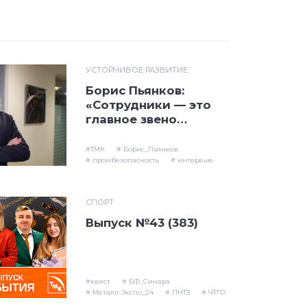
УСТОЙЧИВОЕ РАЗВИТИЕ
Борис Пьянков:
«Сотрудники — это
главное звено
безопасности»
#ТМК
# Борис_Пьянков
# промбезопасность
# интервью
СПОРТ
Выпуск №43 (383)
#квест
# БФ_Синара
# Металл-Экспо_24
# ПНТЗ
# ЧТПЗ