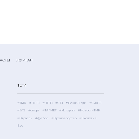
АСТЫ
ЖУРНАЛ
ТЕГИ
#ТМК
#ПНТЗ
#ЧТПЗ
#СТЗ
#НашиЛюди
#СинТЗ
#ВТЗ
#спорт
#ТАГМЕТ
#История
#НовостиТМК
#Отрасль
#футбол
#Производство
#Экология
Все