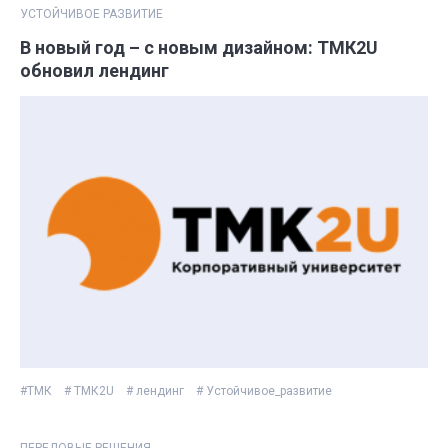
УСТОЙЧИВОЕ РАЗВИТИЕ
В новый год – с новым дизайном: ТМК2U
обновил лендинг
#ТМК
# ТМК2U
# лендинг
# Устойчивое_развитие