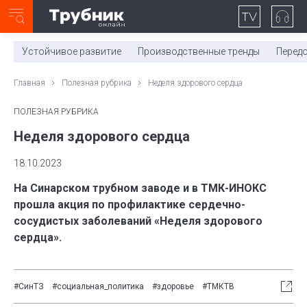
Неделя с ТМК. Выпуск №27 (225)
0:00
/
11:03
Устойчивое развитие
Производственные тренды
Перед
Главная
Полезная рубрика
Неделя здорового сердца
ПОЛЕЗНАЯ РУБРИКА
Неделя здорового сердца
18.10.2023
На Синарском трубном заводе и в ТМК-ИНОКС
прошла акция по профилактике сердечно-
сосудистых заболеваний «Неделя здорового
сердца».
#СинТЗ
#социальная_политика
#здоровье
#ТМКТВ