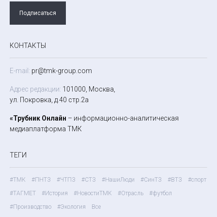
Подписаться
КОНТАКТЫ
E-mail:
pr@tmk-group.com
Адрес редакции:
101000, Москва,
ул. Покровка, д.40 стр.2а
«Трубник Онлайн
– информационно-аналитическая
медиаплатформа ТМК
ТЕГИ
#ТМК
#ПНТЗ
#ЧТПЗ
#СТЗ
#НашиЛюди
#СинТЗ
#ВТЗ
#спорт
#ТАГМЕТ
#История
#НовостиТМК
#Отрасль
#футбол
#Производство
#Экология
Все