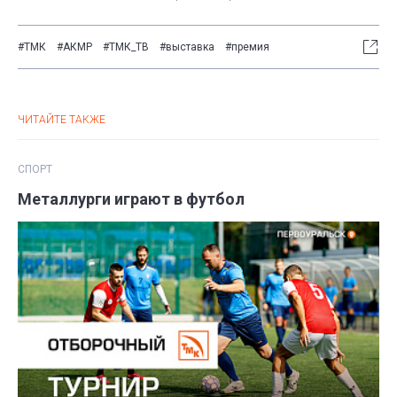
#ТМК
#АКМР
#ТМК_ТВ
#выставка
#премия
ЧИТАЙТЕ ТАКЖЕ
СПОРТ
Металлурги играют в футбол