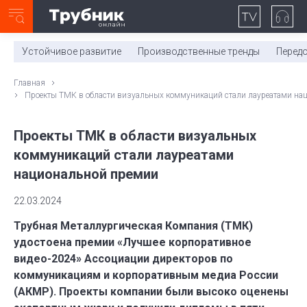
Неделя с ТМК. Выпуск №27 (225)
0:00
/
11:03
Устойчивое развитие
Производственные тренды
Перед
Главная
Проекты ТМК в области визуальных коммуникаций стали лауреатами на
Проекты ТМК в области визуальных
коммуникаций стали лауреатами
национальной премии
22.03.2024
Трубная Металлургическая Компания (ТМК)
удостоена премии «Лучшее корпоративное
видео-2024» Ассоциации директоров по
коммуникациям и корпоративным медиа России
(АКМР). Проекты компании были высоко оценены