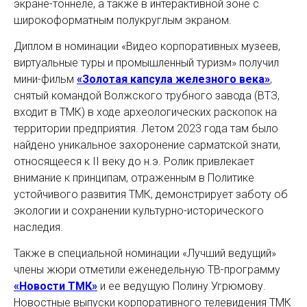
экране-тоннеле, а также в интерактивной зоне с
широкоформатным полукруглым экраном.
Диплом в номинации «Видео корпоративных музеев,
виртуальные туры и промышленный туризм» получил
мини-фильм
«Золотая капсула железного века»
,
снятый командой Волжского трубного завода (ВТЗ,
входит в ТМК) в ходе археологических раскопок на
территории предприятия. Летом 2023 года там было
найдено уникальное захоронение сарматской знати,
относящееся к II веку до н.э. Ролик привлекает
внимание к принципам, отраженным в Политике
устойчивого развития ТМК, демонстрирует заботу об
экологии и сохранении культурно-исторического
наследия.
Также в специальной номинации «Лучший ведущий»
члены жюри отметили еженедельную ТВ-программу
«Новости ТМК»
и ее ведущую Полину Угрюмову.
Новостные выпуски корпоративного телевидения ТМК