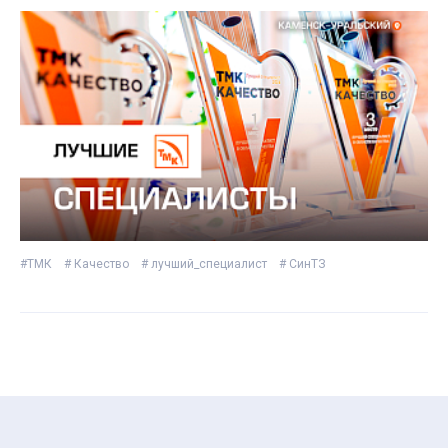
#ТМК
# Качество
# лучший_специалист
# СинТЗ