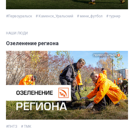
#Первоуральск
# Каменск_Уральский
# мини_футбол
# турнир
НАШИ ЛЮДИ
Озеленение региона
#ПНТЗ
# ТМК