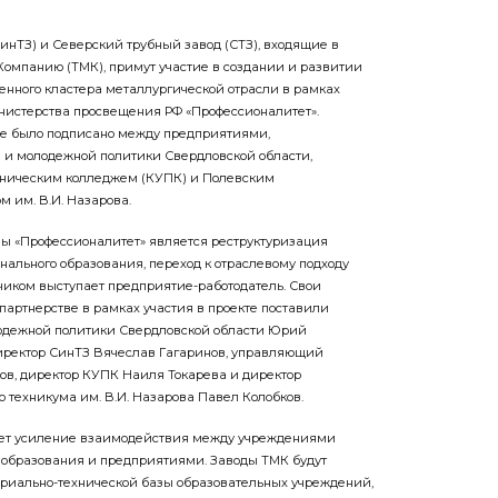
инТЗ) и Северский трубный завод (СТЗ), входящие в
омпанию (ТМК), примут участие в создании и развитии
енного кластера металлургической отрасли в рамках
истерства просвещения РФ «Профессионалитет».
е было подписано между предприятиями,
 и молодежной политики Свердловской области,
ническим колледжем (КУПК) и Полевским
 им. В.И. Назарова.
ы «Профессионалитет» является реструктуризация
нального образования, переход к отраслевому подходу
зчиком выступает предприятие-работодатель. Свои
партнерстве в рамках участия в проекте поставили
одежной политики Свердловской области Юрий
иректор СинТЗ Вячеслав Гагаринов, управляющий
в, директор КУПК Наиля Токарева и директор
 техникума им. В.И. Назарова Павел Колобков.
ет усиление взаимодействия между учреждениями
 образования и предприятиями. Заводы ТМК будут
ериально-технической базы образовательных учреждений,