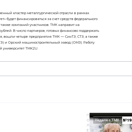
енный кластер металлургической отрасли в рамках
т» будет финансироваться за счет средств федерального
а также компаний-участников. ТМК направит на
ублей. В число партнеров, готовых финансово поддержать
, вошли четыре предприятия ТМК — СинТЗ, СТЗ, а также
З) и Орский машиностроительный завод (ОМЗ). Работу
й университет TMK2U.
П
О
Л
Е