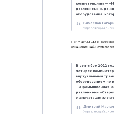
компетенциям — «Ме
давлением». В дан
оборудования, кото
Вячеслав Гагар
Управляющий дирек
При участии СТЗ в Полевско
оснащение кабинетов совр
В сентябре 2022 го
четырех компьютерн
виртуальными трен
оборудованием по 
– «Промышленная ме
давлением», «Сваро
эксплуатация элект
Дмитрий Марко
Управляющий дирек