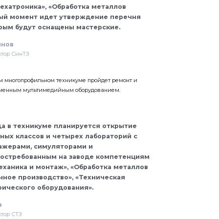
хатроника», «Обработка металлов
ный момент идет утверждение перечня
рым будут оснащены мастерские.
инов
тор СинТЗ
м многопрофильном техникуме пройдет ремонт и
еменным мультимедийным оборудованием.
да в техникуме планируется открытие
ых классов и четырех лабораторий с
ажерами, симуляторами и
востребованным на заводе компетенциям
ханика и монтаж», «Обработка металлов
чное производство», «Техническая
рического оборудования».
в
тор СТЗ