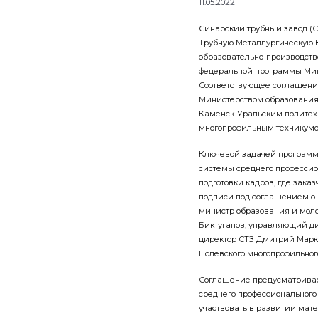
11.05.2022
Синарский трубный завод (С
Трубную Металлургическую К
образовательно-производств
федеральной программы Мин
Соответствующее соглашени
Министерством образования
Каменск-Уральским политех
многопрофильным техникумом
Ключевой задачей программ
системы среднего профессио
подготовки кадров, где зака
подписи под соглашением о 
министр образования и мол
Биктуганов, управляющий д
директор СТЗ Дмитрий Марко
Полевского многопрофильного
Соглашение предусматрива
среднего профессионального
участвовать в развитии мат