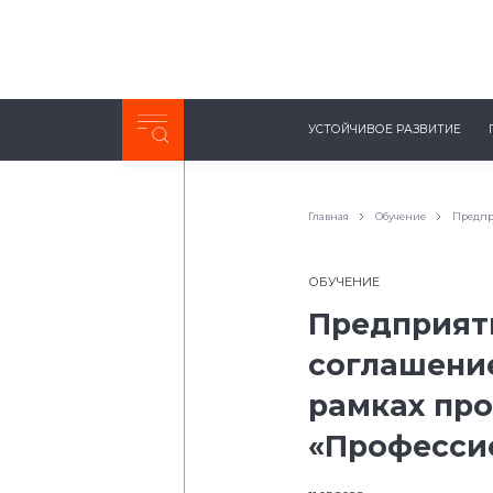
Неделя с ТМК. Выпуск №27 (225)
УСТОЙЧИВОЕ РАЗВИТИЕ
0:00
/
11:03
Главная
Обучение
Предпр
ОБУЧЕНИЕ
Предприят
соглашение
рамках пр
«Професси