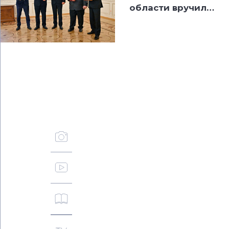
области вручил
сотрудникам ТМК
государственные
награды