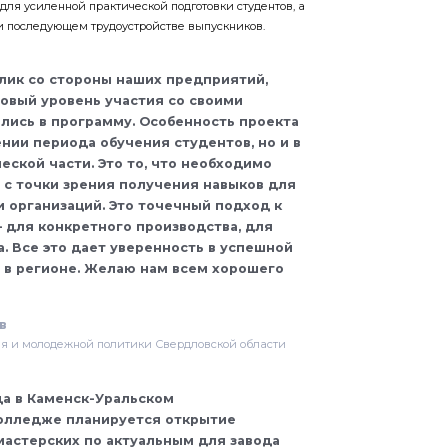
для усиленной практической подготовки студентов, а
 и последующем трудоустройстве выпускников.
клик со стороны наших предприятий,
овый уровень участия со своими
лись в программу. Особенность проекта
ении периода обучения студентов, но и в
еской части. Это то, что необходимо
с точки зрения получения навыков для
 организаций. Это точечный подход к
– для конкретного производства, для
а. Все это дает уверенность в успешной
 в регионе. Желаю нам всем хорошего
в
я и молодежной политики Свердловской области
да в Каменск-Уральском
олледже планируется открытие
астерских по актуальным для завода