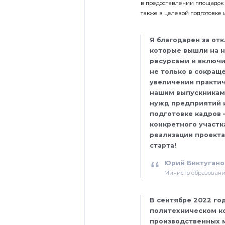
в предоставлении площадок 
также в целевой подготовке
Я благодарен за от
которые вышли на н
ресурсами и включи
не только в сокращ
увеличении практич
нашим выпускникам 
нужд предприятий и
подготовке кадров 
конкретного участк
реализации проекта
старта!
Юрий Биктугано
Министр образовани
В сентябре 2022 го
политехническом к
производственных м