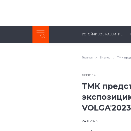
Неделя с ТМК. Выпуск №27 (225)
УСТОЙЧИВОЕ РАЗВИТИЕ
0:00
/
11:03
Главная
Бизнес
ТМК пред
БИЗНЕС
ТМК предс
экспозици
VOLGA'2023
24.11.2023