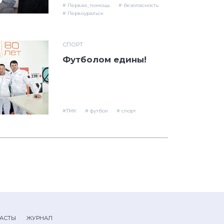
# Первая_помощь
# безопасность
# Первоуральск
СПОРТ
Футболом едины!
#ТМК
# футбол
# спорт
АСТЫ
ЖУРНАЛ