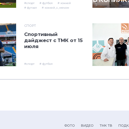
#спорт
# футбол
# хоккей
# футзал
# хоккей_с_мячом
СПОРТ
Спортивный
дайджест с ТМК от 15
июля
#спорт
# футбол
ФОТО
ВИДЕО
ТМК ТВ
ПОДК