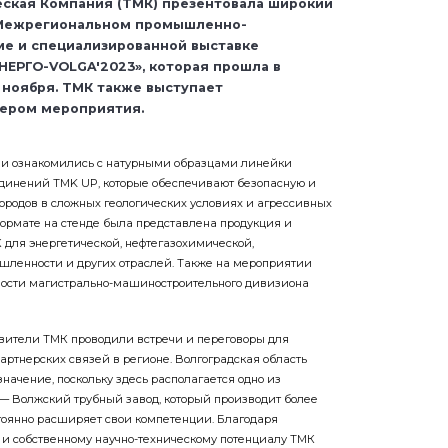
ская Компания (ТМК) презентовала широкий
 Межрегиональном промышленно-
е и специализированной выставке
ЕРГО-VOLGA'2023», которая прошла в
 ноября. ТМК также выступает
нером мероприятия.
ли ознакомились с натурными образцами линейки
динений TMK UP, которые обеспечивают безопасную и
ородов в сложных геологических условиях и агрессивных
ормате на стенде была представлена продукция и
для энергетической, нефтегазохимической,
ленности и других отраслей. Также на мероприятии
ости магистрально-машиностроительного дивизиона
вители ТМК проводили встречи и переговоры для
ртнерских связей в регионе. Волгоградская область
начение, поскольку здесь располагается одно из
— Волжский трубный завод, который производит более
стоянно расширяет свои компетенции. Благодаря
 и собственному научно-техническому потенциалу ТМК