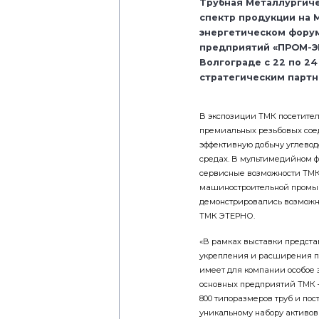
Трубная Металлургиче
спектр продукции на
энергетическом форум
предприятий «ПРОМ-ЭН
Волгограде с 22 по 24
стратегическим парт
В экспозиции ТМК посетите
премиальных резьбовых сое
эффективную добычу углевод
средах. В мультимедийном ф
сервисные возможности ТМК 
машиностроительной промыш
демонстрировались возможн
ТМК ЭТЕРНО.
«В рамках выставки предста
укрепления и расширения па
имеет для компании особое з
основных предприятий ТМК 
800 типоразмеров труб и по
уникальному набору активов