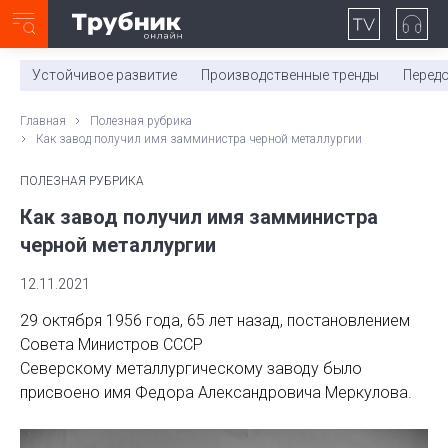
Неделя с ТМК. Выпуск №27 (225)
0:00
/
11:03
Устойчивое развитие
Производственные тренды
Перед
Главная
Полезная рубрика
Как завод получил имя замминистра черной металлургии
ПОЛЕЗНАЯ РУБРИКА
Как завод получил имя замминистра
черной металлургии
12.11.2021
29 октября 1956 года, 65 лет назад, постановлением
Совета Министров СССР
Северскому металлургическому заводу было
присвоено имя Федора Александровича Меркулова.