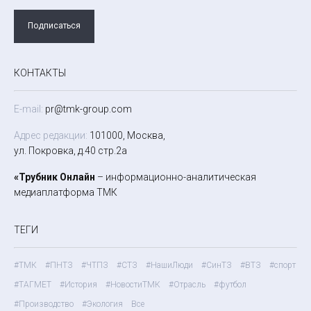
Подписаться
КОНТАКТЫ
E-mail:
pr@tmk-group.com
Адрес редакции:
101000, Москва,
ул. Покровка, д.40 стр.2а
«Трубник Онлайн
– информационно-аналитическая
медиаплатформа ТМК
ТЕГИ
#ТМК
#ПНТЗ
#ЧТПЗ
#СТЗ
#НашиЛюди
#СинТЗ
#ВТЗ
#спорт
#ТАГМЕТ
#История
#НовостиТМК
#Отрасль
#футбол
#Производство
#Экология
Все