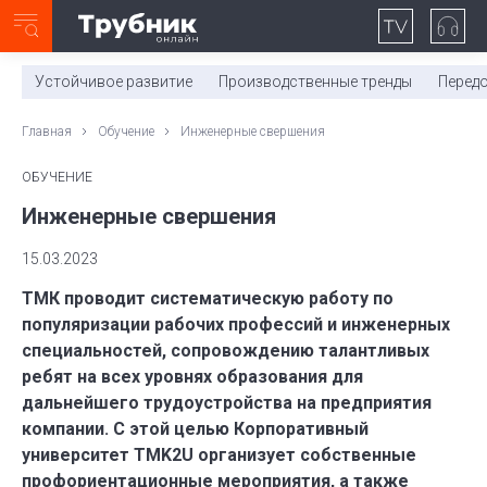
Неделя с ТМК. Выпуск №27 (225)
0:00
/
11:03
Устойчивое развитие
Производственные тренды
Перед
Главная
Обучение
Инженерные свершения
ОБУЧЕНИЕ
Инженерные свершения
15.03.2023
ТМК проводит систематическую работу по
популяризации рабочих профессий и инженерных
специальностей, сопровождению талантливых
ребят на всех уровнях образования для
дальнейшего трудоустройства на предприятия
компании. С этой целью Корпоративный
университет TMK2U организует собственные
профориентационные мероприятия, а также