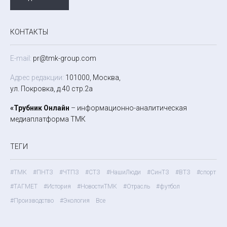
КОНТАКТЫ
E-mail:
pr@tmk-group.com
Адрес редакции:
101000, Москва,
ул. Покровка, д.40 стр.2а
«Трубник Онлайн
– информационно-аналитическая
медиаплатформа ТМК
ТЕГИ
#ТМК
#ПНТЗ
#ЧТПЗ
#СТЗ
#НашиЛюди
#СинТЗ
#ВТЗ
#спорт
#ТАГМЕТ
#История
#НовостиТМК
#Отрасль
#футбол
#Производство
#Экология
Все