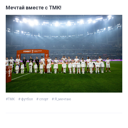
Мечтай вместе с ТМК!
#ТМК
# футбол
# спорт
# Я_мечтаю