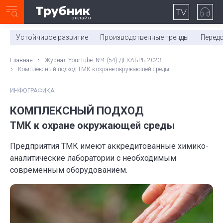
Неделя с ТМК. Выпуск №27 (225)
0:00
/
11:03
Устойчивое развитие
Производственные тренды
Перед
Главная
Журнал YourTube. №4 (54) ДЕКАБРЬ 2023
Комплексный подход ТМК к охране окружающей среды
ИНФОГРАФИКА
КОМПЛЕКСНЫЙ ПОДХОД
ТМК к охране окружающей среды
Предприятия ТМК имеют аккредитованные химико-
аналитические лаборатории с необходимым
современным оборудованием.