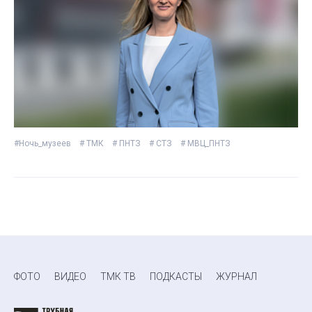
#Ночь_музеев
# ТМК
# ПНТЗ
# СТЗ
# МВЦ_ПНТЗ
ФОТО
ВИДЕО
ТМК ТВ
ПОДКАСТЫ
ЖУРНАЛ