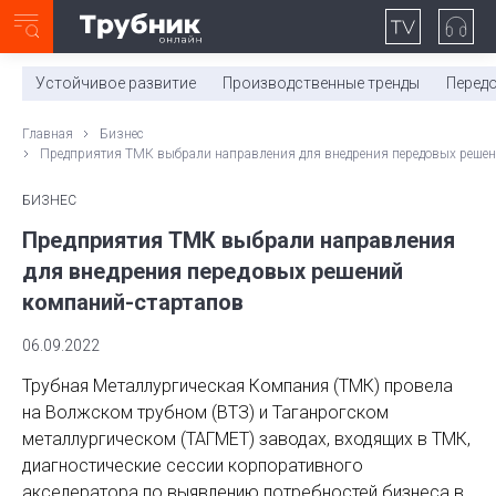
Неделя с ТМК. Выпуск №27 (225)
0:00
/
11:03
Устойчивое развитие
Производственные тренды
Перед
Главная
Бизнес
Предприятия ТМК выбрали направления для внедрения передовых решен
БИЗНЕС
Предприятия ТМК выбрали направления
для внедрения передовых решений
компаний-стартапов
06.09.2022
Трубная Металлургическая Компания (ТМК) провела
на Волжском трубном (ВТЗ) и Таганрогском
металлургическом (ТАГМЕТ) заводах, входящих в ТМК,
диагностические сессии корпоративного
акселератора по выявлению потребностей бизнеса в