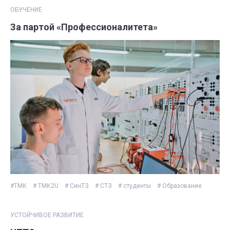
ОБУЧЕНИЕ
За партой «Профессионалитета»
#ТМК
# ТМК2U
# СинТЗ
# СТЗ
# студенты
# Образование
УСТОЙЧИВОЕ РАЗВИТИЕ