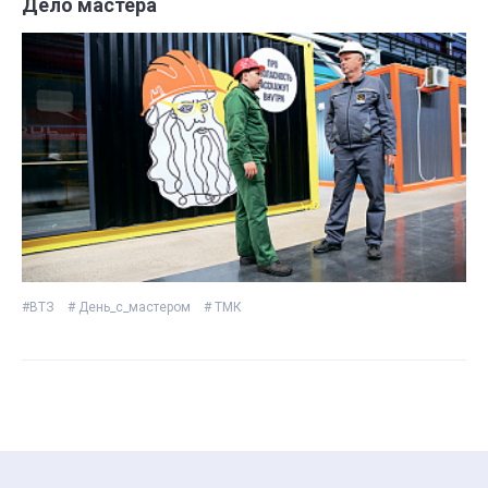
Дело мастера
#ВТЗ
# День_с_мастером
# ТМК