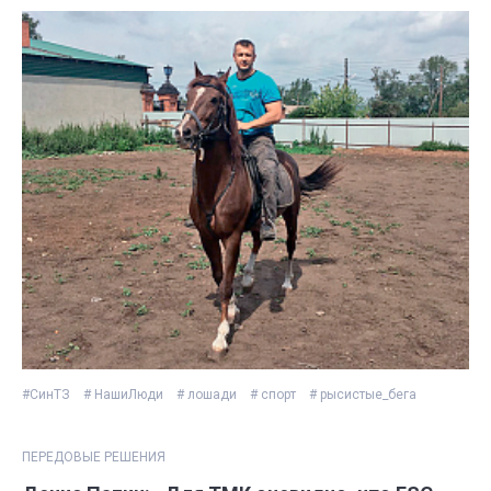
#СинТЗ
# НашиЛюди
# лошади
# спорт
# рысистые_бега
ПЕРЕДОВЫЕ РЕШЕНИЯ