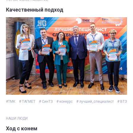
Качественный подход
#ТМК
# ТАГМЕТ
# СинТЗ
# конкурс
# лучший_специалист
# ВТЗ
НАШИ ЛЮДИ
Ход с конем