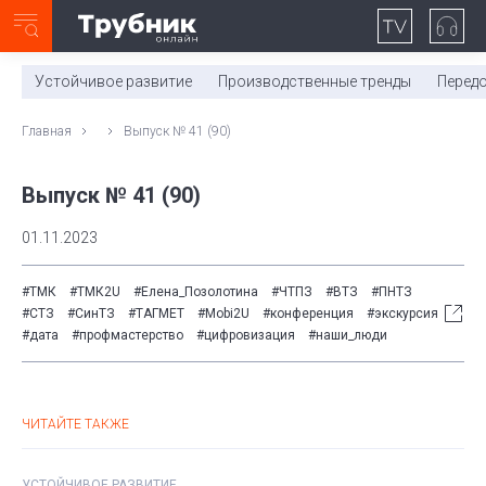
Неделя с ТМК. Выпуск №27 (225)
0:00
/
11:03
Устойчивое развитие
Производственные тренды
Перед
Главная
Выпуск № 41 (90)
Выпуск № 41 (90)
01.11.2023
#ТМК
#ТМК2U
#Елена_Позолотина
#ЧТПЗ
#ВТЗ
#ПНТЗ
#СТЗ
#СинТЗ
#ТАГМЕТ
#Mobi2U
#конференция
#экскурсия
#дата
#профмастерство
#цифровизация
#наши_люди
ЧИТАЙТЕ ТАКЖЕ
УСТОЙЧИВОЕ РАЗВИТИЕ