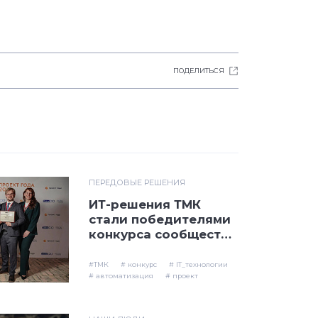
ПОДЕЛИТЬСЯ
ПЕРЕДОВЫЕ РЕШЕНИЯ
ИТ-решения ТМК
стали победителями
конкурса сообщества
GlobalCIO «Проект
года – 2023»
#ТМК
# конкурс
# IT_технологии
# автоматизация
# проект