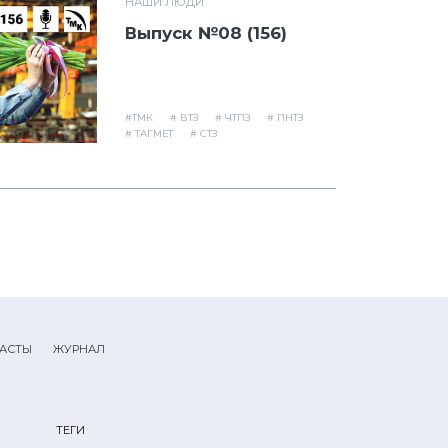
НАШИ ЛЮДИ
Выпуск №08 (156)
#ТМК
# ВТЗ
# ЧТПЗ
# ПНТЗ
# ТАГМЕТ
# СТЗ
АСТЫ
ЖУРНАЛ
ТЕГИ