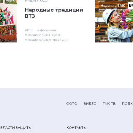
НАШИ ЛЮДИ
Народные традиции
ВТЗ
#ВТЗ
# фестиваль
# национальная_кухня
# национальные_традиции
ФОТО
ВИДЕО
ТМК ТВ
ПОДК
ОБЛАСТИ ЗАЩИТЫ
КОНТАКТЫ