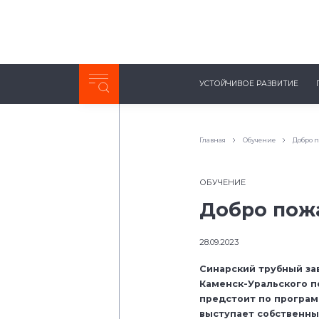
Неделя с ТМК. Выпуск №27 (225)
УСТОЙЧИВОЕ РАЗВИТИЕ
0:00
/
11:03
Главная
Обучение
Добро п
ОБУЧЕНИЕ
Добро пожа
28.09.2023
Синарский трубный за
Каменск-Уральского п
предстоит по програм
выступает собственны