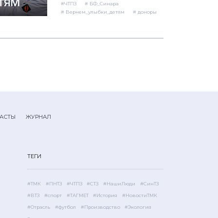
#ЧТПЗ
# БФ_Синара
# Вернем_улыбки_детям
# доноры
АСТЫ
ЖУРНАЛ
ТЕГИ
#ТМК
#ПНТЗ
#ЧТПЗ
#СТЗ
#НашиЛюди
#СинТЗ
#ВТЗ
#спорт
#ТАГМЕТ
#История
#НовостиТМК
#Отрасль
#футбол
#Производство
#Экология