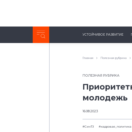
Неделя с ТМК. Выпуск №27 (225)
УСТОЙЧИВОЕ РАЗВИТИЕ
0:00
/
11:03
Главная
Полезная рубрика
ПОЛЕЗНАЯ РУБРИКА
Приоритет
молодежь
16.08.2023
#СинТЗ
#кадровая_политика