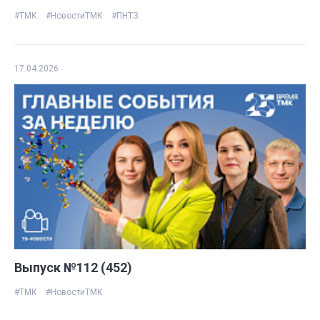
#ТМК
#НовостиТМК
#ПНТЗ
17.04.2026
Выпуск №112 (452)
#ТМК
#НовостиТМК