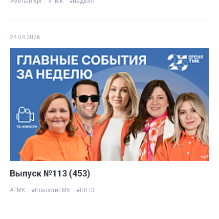
#металлург
#ТМК
#неделя
24.04.2026
Выпуск №113 (453)
#ТМК
#НовостиТМК
#ПНТЗ