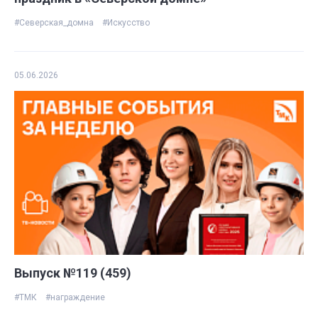
#Северская_домна
#Искусство
05.06.2026
Выпуск №119 (459)
#ТМК
#награждение