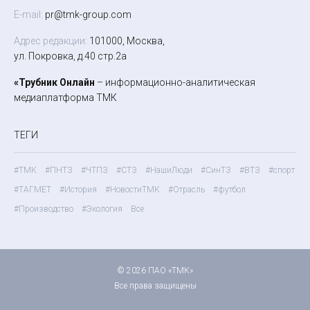
E-mail:
pr@tmk-group.com
Адрес редакции:
101000, Москва,
ул. Покровка, д.40 стр.2а
«Трубник Онлайн
– информационно-аналитическая
медиаплатформа ТМК
ТЕГИ
#ТМК
#ПНТЗ
#ЧТПЗ
#СТЗ
#НашиЛюди
#СинТЗ
#ВТЗ
#спорт
#ТАГМЕТ
#История
#НовостиТМК
#Отрасль
#футбол
#Производство
#Экология
Все
© 2026 ПАО «ТМК»
Все права защищены