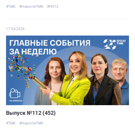
#ТМК
#НовостиТМК
#ПНТЗ
17.04.2026
Выпуск №112 (452)
#ТМК
#НовостиТМК