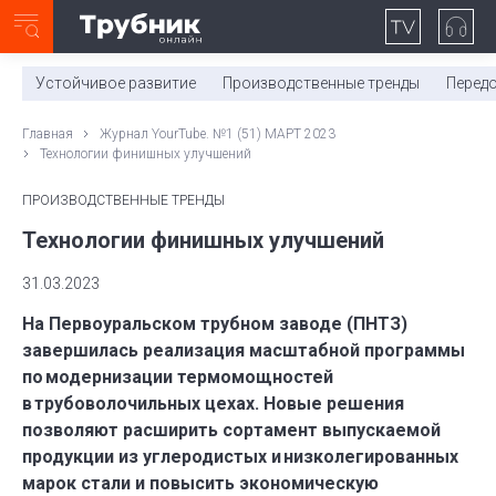
Неделя с ТМК. Выпуск №27 (225)
0:00
/
11:03
Устойчивое развитие
Производственные тренды
Перед
Главная
Журнал YourTube. №1 (51) МАРТ 2023
Технологии финишных улучшений
ПРОИЗВОДСТВЕННЫЕ ТРЕНДЫ
Технологии финишных улучшений
31.03.2023
На Первоуральском трубном заводе (ПНТЗ)
завершилась реализация масштабной программы
по модернизации термомощностей
в трубоволочильных цехах. Новые решения
позволяют расширить сортамент выпускаемой
продукции из углеродистых и низколегированных
марок стали и повысить экономическую