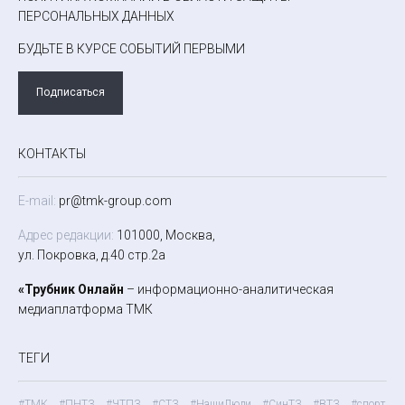
ПЕРСОНАЛЬНЫХ ДАННЫХ
БУДЬТЕ В КУРСЕ СОБЫТИЙ ПЕРВЫМИ
Подписаться
КОНТАКТЫ
E-mail:
pr@tmk-group.com
Адрес редакции:
101000, Москва,
ул. Покровка, д.40 стр.2а
«Трубник Онлайн
– информационно-аналитическая
медиаплатформа ТМК
ТЕГИ
#ТМК
#ПНТЗ
#ЧТПЗ
#СТЗ
#НашиЛюди
#СинТЗ
#ВТЗ
#спорт