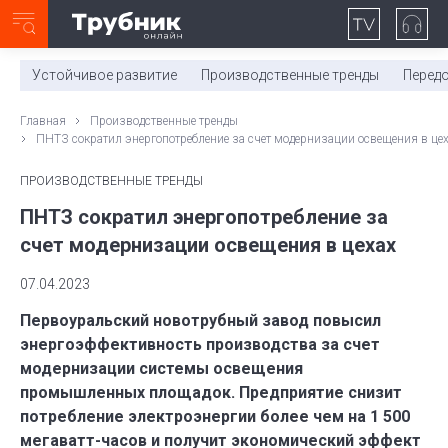
Неделя с ТМК. Выпуск №27 (225)
0:00
/
11:03
Устойчивое развитие
Производственные тренды
Перед
Главная
Производственные тренды
ПНТЗ сократил энергопотребление за счет модернизации освещения в це
ПРОИЗВОДСТВЕННЫЕ ТРЕНДЫ
ПНТЗ сократил энергопотребление за
счет модернизации освещения в цехах
07.04.2023
Первоуральский новотрубный завод повысил
энергоэффективность производства за счет
модернизации системы освещения
промышленных площадок. Предприятие снизит
потребление электроэнергии более чем на 1 500
мегаватт-часов и получит экономический эффект