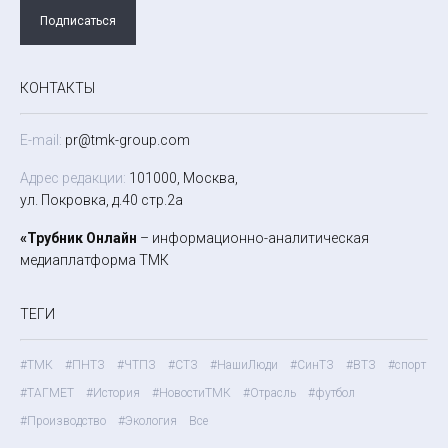
Подписаться
КОНТАКТЫ
E-mail:
pr@tmk-group.com
Адрес редакции:
101000, Москва,
ул. Покровка, д.40 стр.2а
«Трубник Онлайн
– информационно-аналитическая
медиаплатформа ТМК
ТЕГИ
#ТМК
#ПНТЗ
#ЧТПЗ
#СТЗ
#НашиЛюди
#СинТЗ
#ВТЗ
#спорт
#ТАГМЕТ
#История
#НовостиТМК
#Отрасль
#футбол
#Производство
#Экология
Все