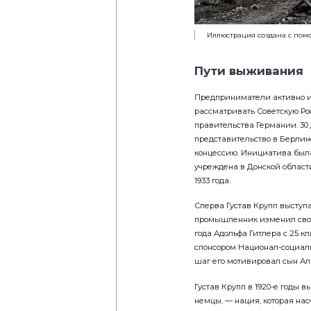
Иллюстрация создана с пом
Пути выживания
Предприниматели активно ис
рассматривать Советскую Ро
правительства Германии. 30 
представительство в Берлин
концессию. Инициатива был
учреждена в Донской области
1933 года.
Сперва Густав Крупп выступ
промышленник изменил свою 
года Адольфа Гитлера с 25 
спонсором Национал-социал
шаг его мотивировал сын Ал
Густав Крупп в 1920-е годы 
немцы, — нация, которая нас