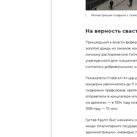
Иллюстрация создана с пом
На верность свас
Пришедший к власти фюрер н
золотой дождь из заказов, к
личному распоряжению Гитле
учрежденного для «национал
считались добровольными, на
Показатели Fríedrich Krupp р
концерна увеличилось до 11 
лидерами профсоюзов, проте
отправляли в концлагеря или
на дрожжах — в 1934 году она
1939 году — 111 млн.
Густав Крупп был назначен 
мощи тоталитарного государ
администрации», очевидно, п