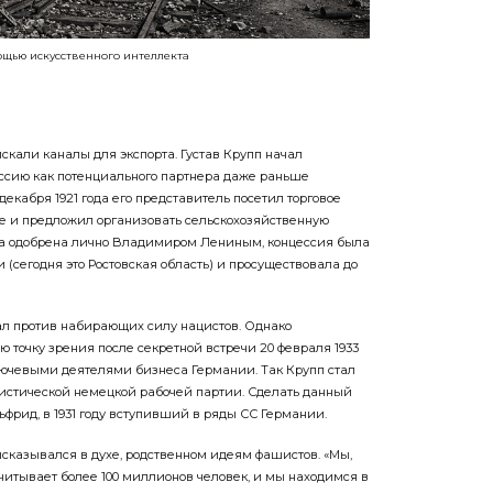
ощью искусственного интеллекта
кали каналы для экспорта. Густав Крупп начал
ссию как потенциального партнера даже раньше
декабря 1921 года его представитель посетил торговое
е и предложил организовать сельскохозяйственную
а одобрена лично Владимиром Лениным, концессия была
 (сегодня это Ростовская область) и просуществовала до
ал против набирающих силу нацистов. Однако
точку зрения после секретной встречи 20 февраля 1933
ключевыми деятелями бизнеса Германии. Так Крупп стал
истической немецкой рабочей партии. Сделать данный
ьфрид, в 1931 году вступивший в ряды СС Германии.
высказывался в духе, родственном идеям фашистов. «Мы,
читывает более 100 миллионов человек, и мы находимся в