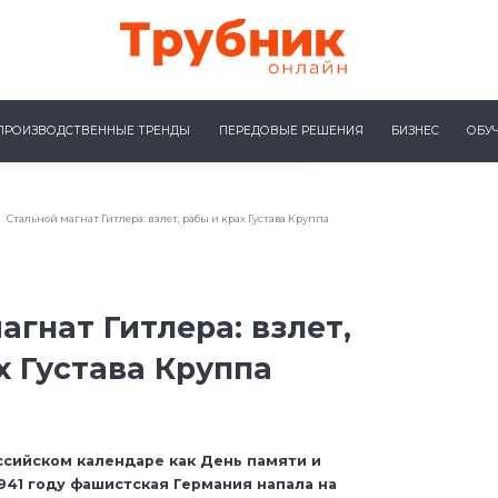
ПРОИЗВОДСТВЕННЫЕ ТРЕНДЫ
ПЕРЕДОВЫЕ РЕШЕНИЯ
БИЗНЕС
ОБУ
Стальной магнат Гитлера: взлет, рабы и крах Густава Круппа
агнат Гитлера: взлет,
х Густава Круппа
ссийском календаре как День памяти и
 1941 году фашистская Германия напала на