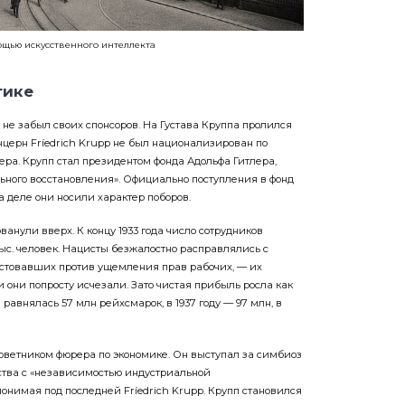
ощью искусственного интеллекта
тике
е забыл своих спонсоров. На Густава Круппа пролился
онцерн Fríedrich Krupp не был национализирован по
ра. Крупп стал президентом фонда Адольфа Гитлера,
ьного восстановления». Официально поступления в фонд
 деле они носили характер поборов.
ванули вверх. К концу 1933 года число сотрудников
тыс. человек. Нацисты безжалостно расправлялись с
стовавших против ущемления прав рабочих, — их
 они попросту исчезали. Зато чистая прибыль росла как
 равнялась 57 млн рейхсмарок, в 1937 году — 97 млн, в
советником фюрера по экономике. Он выступал за симбиоз
ства с «независимостью индустриальной
онимая под последней Fríedrich Krupp. Крупп становился