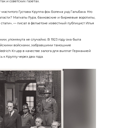
ак и советских газетах.
маститого Густава Круппа фон Болена унд Гальбаха. Кто
 власти? Магнаты Рура, банковские и биржевые воротилы,
и стали», — писал в фельетоне известный публицист Илья
нии, упомянута не случайно. В 1923 году она была
гийскими войсками, забравшими тамошние
íedrich Krupp в качестве залога для выплат Германией
 к Круппу через два года.