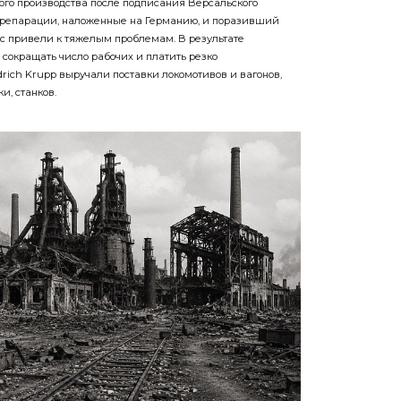
ного производства после подписания Версальского
ду, репарации, наложенные на Германию, и поразивший
с привели к тяжелым проблемам. В результате
окращать число рабочих и платить резко
rich Krupp выручали поставки локомотивов и вагонов,
и, станков.