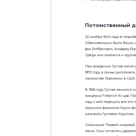
Потомственный 
20 ноября 1945 года в Нюрнб
Обвиняемыми были бонзы на
фон Риббентроп, Альфред Йод
Среди них оказался и круп
При рождении Густав носил 
1870 году в семье дипломата
посольстве Германии в США,
В 1906 году Густав женился 
концерна Fríedrich Krupp. П
году к ней перешли все его 
получили фамилию Крупп фон
называть Густавом Круппом.
Окончание Первой мировой в
жены. Они пытались удержат