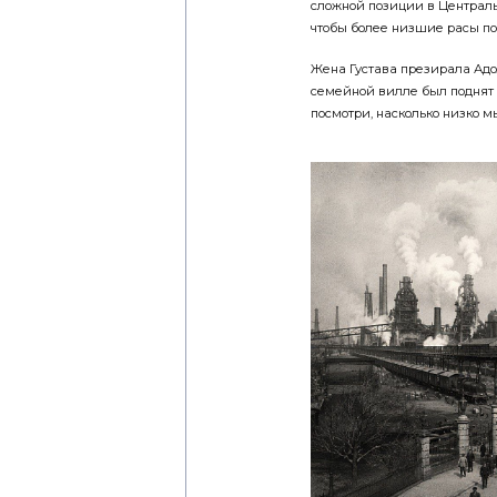
сложной позиции в Централь
чтобы более низшие расы пон
Жена Густава презирала Адол
семейной вилле был поднят н
посмотри, насколько низко м