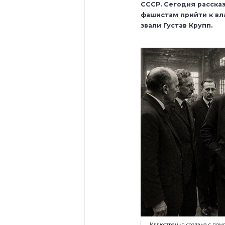
СССР. Сегодня расска
фашистам прийти к вла
звали Густав Крупп.
Иллюстрация создана с пом