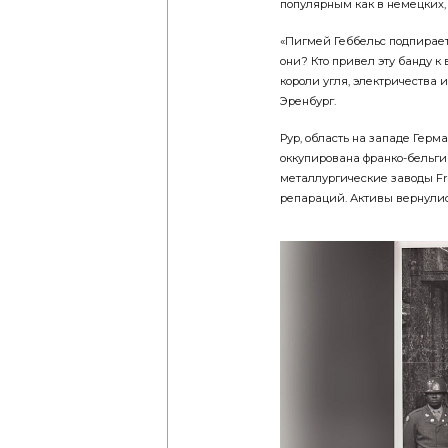
популярным как в немецких, т
«Пигмей Геббельс подпирает 
они? Кто привел эту банду к
короли угля, электричества 
Эренбург.
Рур, область на западе Герма
оккупирована франко-бель
металлургические заводы Fr
репараций. Активы вернулись