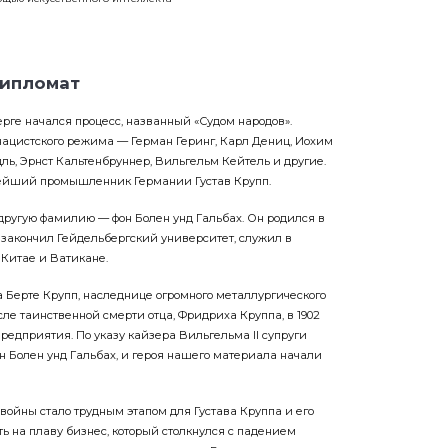
дипломат
ерге начался процесс, названный «Судом народов».
цистского режима — Герман Геринг, Карл Дениц, Иохим
ль, Эрнст Кальтенбруннер, Вильгельм Кейтель и другие.
нейший промышленник Германии Густав Крупп.
другую фамилию — фон Болен унд Гальбах. Он родился в
, закончил Гейдельбергский университет, служил в
 Китае и Ватикане.
на Берте Крупп, наследнице огромного металлургического
осле таинственной смерти отца, Фридриха Круппа, в 1902
предприятия. По указу кайзера Вильгельма II супруги
 Болен унд Гальбах, и героя нашего материала начали
ойны стало трудным этапом для Густава Круппа и его
ь на плаву бизнес, который столкнулся с падением