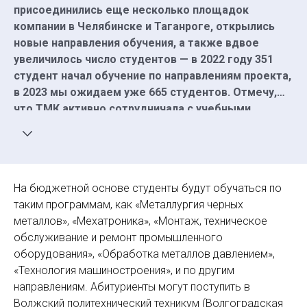
присоединились еще несколько площадок
компании в Челябинске и Таганроге, открылись
новые направления обучения, а также вдвое
увеличилось число студентов — в 2022 году 351
студент начал обучение по направлениям проекта,
в 2023 мы ожидаем уже 665 студентов. Отмечу,
что ТМК активно сотрудничала с учебными
заведениями задолго до участия в проекте,
реализуя собственную многоэтапную
профориентационную программу для детей от
школьного возраста до выпускников вузов.
На бюджетной основе студенты будут обучаться по
Благодаря «Профессионалитету» мы расширяем
таким программам, как «Металлургия черных
эту деятельность, качественно развиваем
металлов», «Мехатроника», «Монтаж, техническое
кадровый потенциал компании и помогаем
обслуживание и ремонт промышленного
вывести на новый уровень систему
оборудования», «Обработка металлов давлением»,
профессиональной подготовки».
«Технология машиностроения», и по другим
направлениям. Абитуриенты могут поступить в
Волжский политехнический техникум (Волгоградская