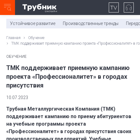
Неделя с ТМК. Выпуск №27 (225)
0:00
/
11:03
Устойчивое развитие
Производственные тренды
Перед
Главная
Обучение
ТМК поддерживает приемную кампанию проекта «Профессионалитет» в го
ОБУЧЕНИЕ
ТМК поддерживает приемную кампанию
проекта «Профессионалитет» в городах
присутствия
10.07.2023
Трубная Металлургическая Компания (ТМК)
поддерживает кампанию по приему абитуриентов
на учебные программы проекта
«Профессионалитет» в городах присутствия своих
производственных предприятий. Учебные