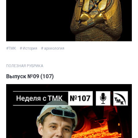
#ТМК
# История
# археология
ПОЛЕЗНАЯ РУБРИКА
Выпуск №09 (107)