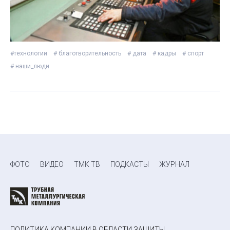
#технологии
# благотворительность
# дата
# кадры
# спорт
# наши_люди
ФОТО
ВИДЕО
ТМК ТВ
ПОДКАСТЫ
ЖУРНАЛ
ПОЛИТИКА КОМПАНИИ В ОБЛАСТИ ЗАЩИТЫ