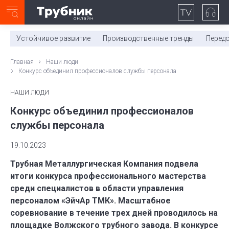
Неделя с ТМК. Выпуск №27 (225)
0:00
/
11:03
Устойчивое развитие
Производственные тренды
Перед
Главная
Наши люди
Конкурс объединил профессионалов службы персонала
НАШИ ЛЮДИ
Конкурс объединил профессионалов
службы персонала
19.10.2023
Трубная Металлургическая Компания подвела
итоги конкурса профессионального мастерства
среди специалистов в области управления
персоналом «ЭйчАр ТМК». Масштабное
соревнование в течение трех дней проводилось на
площадке Волжского трубного завода. В конкурсе