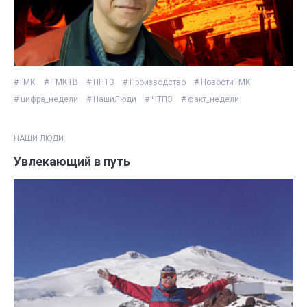
#ТМК
# ТМКТВ
# ПНТЗ
# Производство
# НовостиТМК
# цифра_недели
# НашиЛюди
# ЧТПЗ
# факт_недели
НАШИ ЛЮДИ
Увлекающий в путь