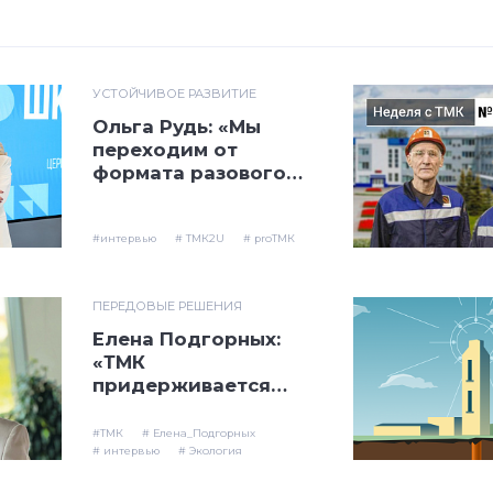
УСТОЙЧИВОЕ РАЗВИТИЕ
Ольга Рудь: «Мы
переходим от
формата разового
обучения на
долгосрочное»
#интервью
# ТМК2U
# proТМК
ПЕРЕДОВЫЕ РЕШЕНИЯ
Елена Подгорных:
«ТМК
придерживается
принципа
экологически
#ТМК
# Елена_Подгорных
ответственного
# интервью
# Экология
ведения бизнеса в