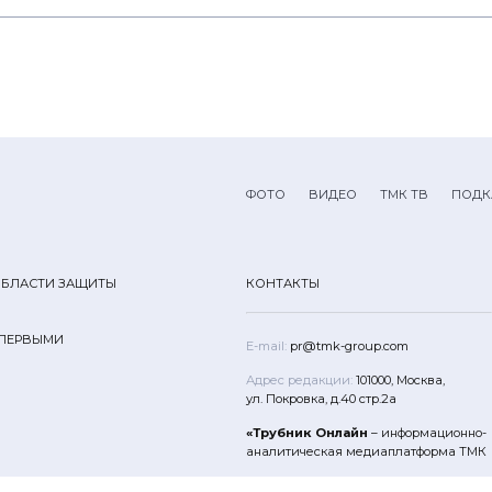
регионах
присутствия»
ФОТО
ВИДЕО
ТМК ТВ
ПОДК
ОБЛАСТИ ЗАЩИТЫ
КОНТАКТЫ
 ПЕРВЫМИ
E-mail:
pr@tmk-group.com
Адрес редакции:
101000, Москва,
ул. Покровка, д.40 стр.2а
«Трубник Онлайн
– информационно-
аналитическая медиаплатформа ТМК