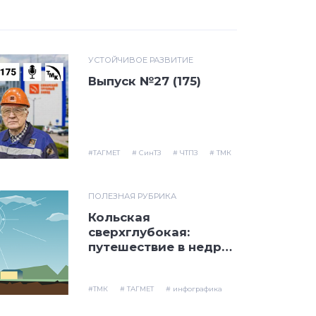
УСТОЙЧИВОЕ РАЗВИТИЕ
Выпуск №27 (175)
#ТАГМЕТ
# СинТЗ
# ЧТПЗ
# ТМК
ПОЛЕЗНАЯ РУБРИКА
Кольская
сверхглубокая:
путешествие в недра
земли
#ТМК
# ТАГМЕТ
# инфографика