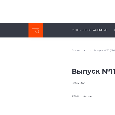
Неделя с ТМК. Выпуск №27 (225)
УСТОЙЧИВОЕ РАЗВИТИЕ
0:00
/
11:03
Главная
Выпуск №110 (450
Выпуск №11
03.04.2026
#ТМК
#сталь