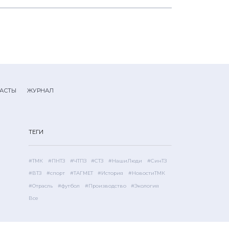
АСТЫ
ЖУРНАЛ
ТЕГИ
#ТМК
#ПНТЗ
#ЧТПЗ
#СТЗ
#НашиЛюди
#СинТЗ
#ВТЗ
#спорт
#ТАГМЕТ
#История
#НовостиТМК
#Отрасль
#футбол
#Производство
#Экология
Все