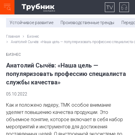
Неделя с ТМК. Выпуск №27 (225)
0:00
/
11:03
Устойчивое развитие
Производственные тренды
Перед
Главная
Бизнес
Анатолий Сычёв: «Наша цель — популяризовать профессию специалиста 
БИЗНЕС
Анатолий Сычёв: «Наша цель —
популяризовать профессию специалиста
службы качества»
05.10.2022
Как и положено лидеру, ТМК особое внимание
уделяет повышению качества продукции. Это
объемное понятие, которое включает в себя набор
мероприятий и инструментов для достижения
поставленных целей. О выстроенной экосистеме по