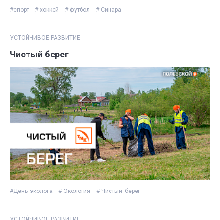
#спорт
# хоккей
# футбол
# Синара
УСТОЙЧИВОЕ РАЗВИТИЕ
Чистый берег
#День_эколога
# Экология
# Чистый_берег
УСТОЙЧИВОЕ РАЗВИТИЕ