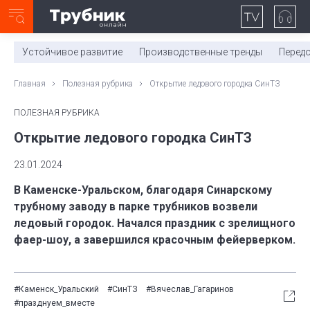
Неделя с ТМК. Выпуск №27 (225)
0:00
/
11:03
Устойчивое развитие
Производственные тренды
Перед
Главная
Полезная рубрика
Открытие ледового городка СинТЗ
ПОЛЕЗНАЯ РУБРИКА
Открытие ледового городка СинТЗ
23.01.2024
В Каменске-Уральском, благодаря Синарскому
трубному заводу в парке трубников возвели
ледовый городок. Начался праздник с зрелищного
фаер-шоу, а завершился красочным фейерверком.
#Каменск_Уральский
#СинТЗ
#Вячеслав_Гагаринов
#празднуем_вместе