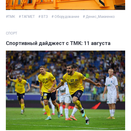
#ТМК
# ТАГМЕТ
# ВТЗ
# Оборудование
# Денис_Макиенко
СПОРТ
Спортивный дайджест с ТМК: 11 августа