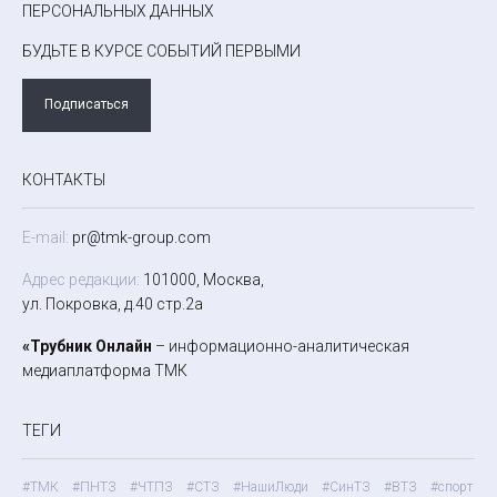
ПЕРСОНАЛЬНЫХ ДАННЫХ
БУДЬТЕ В КУРСЕ СОБЫТИЙ ПЕРВЫМИ
Подписаться
КОНТАКТЫ
E-mail:
pr@tmk-group.com
Адрес редакции:
101000, Москва,
ул. Покровка, д.40 стр.2а
«Трубник Онлайн
– информационно-аналитическая
медиаплатформа ТМК
ТЕГИ
#ТМК
#ПНТЗ
#ЧТПЗ
#СТЗ
#НашиЛюди
#СинТЗ
#ВТЗ
#спорт