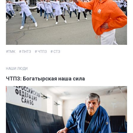
#ТМК
# ПНТЗ
# ЧТПЗ
# СТЗ
НАШИ ЛЮДИ
ЧТПЗ: Богатырская наша сила