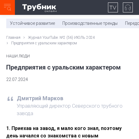
Неделя с ТМК. Выпуск №27 (225)
0:00
/
11:03
Устойчивое развитие
Производственные тренды
Перед
Главная
Журнал YourTube. №2 (56) ИЮЛЬ 2024
Предприятия с уральским характером
НАШИ ЛЮДИ
Предприятия с уральским характером
22.07.2024
Дмитрий Марков
Управляющий директор Северского трубного
завода
1.
Приехав на завод, я мало кого знал, поэтому
день начался со знакомства с новым