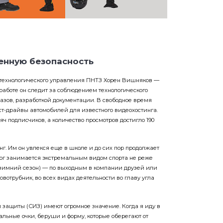
енную безопасность
технологического управления ПНТЗ Хорен Вишняков —
работе он следит за соблюдением технологического
казов, разработкой документации. В свободное время
ст-драйвы автомобилей для известного видеохостинга.
яч подписчиков, а количество просмотров достигло 190
г. Им он увлекся еще в школе и до сих пор продолжает
лург занимается экстремальным видом спорта не реже
в зимний сезон) — по выходным в компании друзей или
овотрубник, во всех видах деятельности во главу угла
защиты (СИЗ) имеют огромное значение. Когда я иду в
альные очки, беруши и форму, которые оберегают от