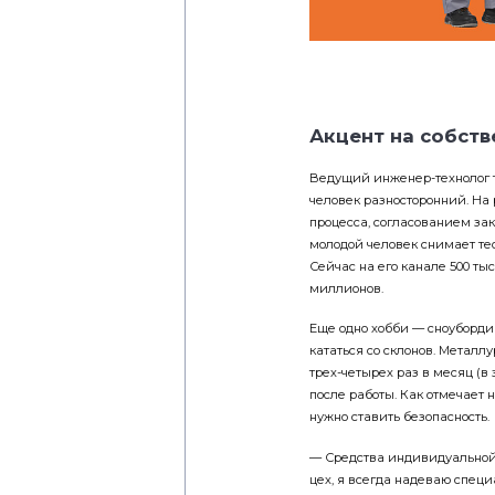
Акцент на собств
Ведущий инженер-технолог 
человек разносторонний. На 
процесса, согласованием за
молодой человек снимает те
Сейчас на его канале 500 тыс
миллионов.
Еще одно хобби — сноубордин
кататься со склонов. Метал
трех-четырех раз в месяц (
после работы. Как отмечает н
нужно ставить безопасность.
— Средства индивидуальной 
цех, я всегда надеваю специ