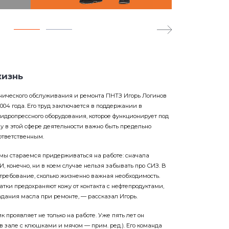
жизнь
нического обслуживания и ремонта ПНТЗ Игорь Логинов
004 года. Его труд заключается в поддержании в
гидропрессного оборудования, которое функционирует под
 в этой сфере деятельности важно быть предельно
ответственным.
 мы стараемся придерживаться на работе: сначала
 И, конечно, ни в коем случае нельзя забывать про СИЗ. В
 требование, сколько жизненно важная необходимость.
тки предохраняют кожу от контакта с нефтепродуктами,
адания масла при ремонте, — рассказал Игорь.
к проявляет не только на работе. Уже пять лет он
в зале с клюшками и мячом — прим. ред.). Его команда