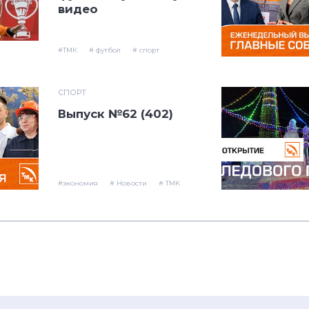
видео
#ТМК
# футбол
# спорт
СПОРТ
Выпуск №62 (402)
#экономия
# Новости
# ТМК