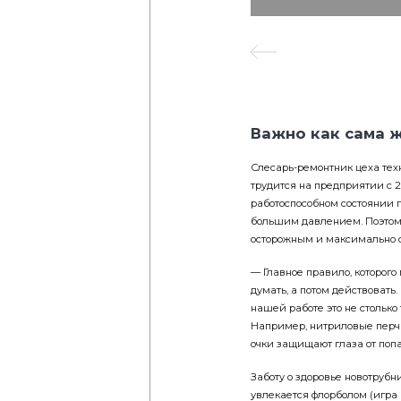
Важно как сама 
Слесарь-ремонтник цеха тех
трудится на предприятии с 2
работоспособном состоянии 
большим давлением. Поэтому
осторожным и максимально 
— Главное правило, которого
думать, а потом действовать.
нашей работе это не столько
Например, нитриловые перча
очки защищают глаза от поп
Заботу о здоровье новотрубни
увлекается флорболом (игра 