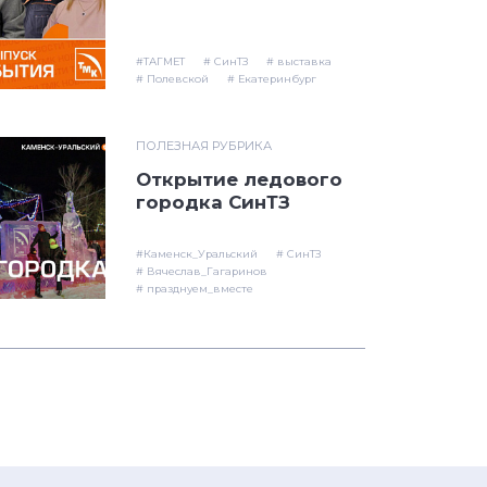
#ТАГМЕТ
# СинТЗ
# выставка
# Полевской
# Екатеринбург
ПОЛЕЗНАЯ РУБРИКА
Открытие ледового
городка СинТЗ
#Каменск_Уральский
# СинТЗ
# Вячеслав_Гагаринов
# празднуем_вместе