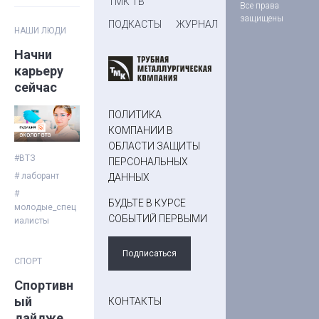
ТМК ТВ
Все права
защищены
ПОДКАСТЫ
ЖУРНАЛ
НАШИ ЛЮДИ
Начни
карьеру
сейчас
ПОЛИТИКА
КОМПАНИИ В
ОБЛАСТИ ЗАЩИТЫ
#ВТЗ
ПЕРСОНАЛЬНЫХ
# лаборант
ДАННЫХ
#
БУДЬТЕ В КУРСЕ
молодые_спец
СОБЫТИЙ ПЕРВЫМИ
иалисты
Подписаться
СПОРТ
Спортивн
ый
КОНТАКТЫ
дайджест