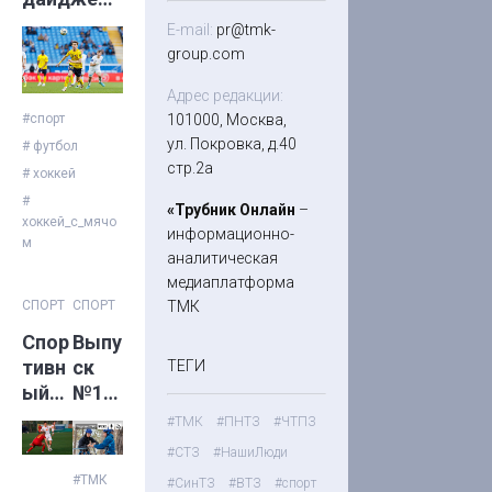
с ТМК: 27
E-mail:
pr@tmk-
апреля
group.com
Адрес редакции:
101000, Москва,
#спорт
ул. Покровка, д.40
# футбол
стр.2а
# хоккей
#
«Трубник Онлайн
–
хоккей_с_мячо
информационно-
м
аналитическая
медиаплатформа
ТМК
СПОРТ
СПОРТ
Спор
Выпу
тивн
ск
ТЕГИ
ый
№14
дайд
(212)
#ТМК
#ПНТЗ
#ЧТПЗ
жест
#СТЗ
#НашиЛюди
с
#ТМК
#СинТЗ
#ВТЗ
#спорт