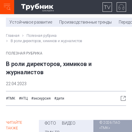
Неделя с ТМК. Выпуск №27 (225)
0:00
/
11:03
Устойчивое развитие
Производственные тренды
Перед
Главная
Полезная рубрика
В роли директоров, химиков и журналистов
ПОЛЕЗНАЯ РУБРИКА
В роли директоров, химиков и
журналистов
22.04.2023
#ТМК
#НТЦ
#экскурсия
#дети
ЧИТАЙТЕ
© 2026 ПАО
ФОТО
ВИДЕО
«ТМК»
ТАКЖЕ